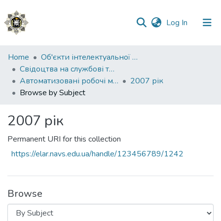
(current)
Log In
Communities
Home
Об'єкти інтелектуальної власності
&
Свідоцтва на службові твори
Collections
Автоматизовані робочі місця фахівців Національної поліції України
2007 рік
Browse by Subject
All of DSpace
2007 рік
Permanent URI for this collection
https://elar.navs.edu.ua/handle/123456789/1242
Browse