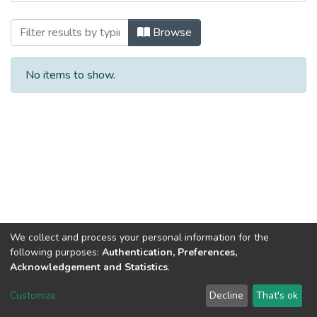
Browsing 2007 рік by Subject
Browse
No items to show.
We collect and process your personal information for the
following purposes:
Authentication, Preferences,
Acknowledgement and Statistics
.
DSpace software
copyright © 2002-2026
LYRASIS
Customize
Decline
That's ok
Cookie settings
Send Feedback