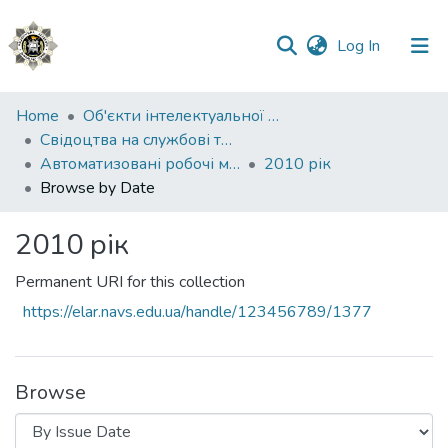
(current)
Log In
Communities
Home
Об'єкти інтелектуальної власності
&
Свідоцтва на службові твори
Collections
Автоматизовані робочі місця фахівців Національної поліції України
2010 рік
Browse by Date
All of DSpace
2010 рік
Permanent URI for this collection
https://elar.navs.edu.ua/handle/123456789/1377
Browse