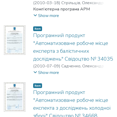
(
2010-03-18
)
Стрільців, Олександр
Михайлович
Комп’ютерна програма АРМ
;
Крижна, Валентина
Володимирівна
;
Карпенко, Євген
Show more
Миколайович
;
Никифорчук, Дмитро
Йосипович
;
Шевчук, Геннадій
Item
Вадимович
;
Орлов, Юрій Юрійович
;
Програмний продукт
Грачов, Володимир Олександрович
;
"Автоматизоване робоче місце
Скибінський, Андрій Григорович
;
експерта з балістичних
Пуйко, Тетяна Валеріївна
досліджень" Свідоцтво № 34035
(
2010-07-09
)
Садченко, Олександр
Олесійович
;
Назаров, Володимир
Show more
Васильович
;
Орлов, Юрій Юрійович
;
Пуйко, Тетяна Валеріївна
Item
Програмний продукт
"Автоматизоване робоче місце
експекта з досліджень холодної
зброї" Свідоцтво № 34668