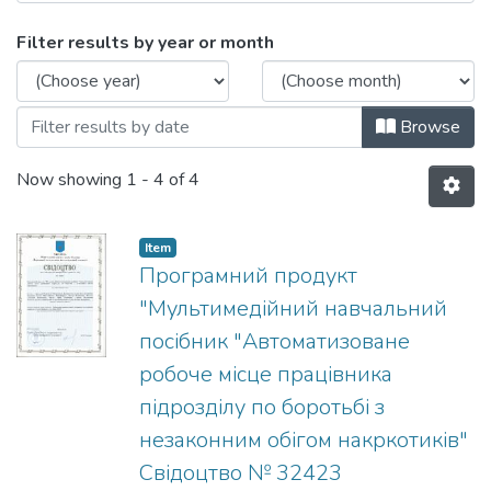
Browsing 2010 рік by Issue Date
Filter results by year or month
Browse
Now showing
1 - 4 of 4
Item
Програмний продукт
"Мультимедійний навчальний
посібник "Автоматизоване
робоче місце працівника
підрозділу по боротьбі з
незаконним обігом накркотиків"
Свідоцтво № 32423