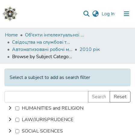
(current)
Log In
Communities
Home
Об'єкти інтелектуальної власності
&
Свідоцтва на службові твори
Collections
Автоматизовані робочі місця фахівців Національної поліції України
2010 рік
Browse by Subject Category
All of DSpace
Select a subject to add as search filter
Search
Reset
HUMANITIES and RELIGION
LAW/JURISPRUDENCE
SOCIAL SCIENCES