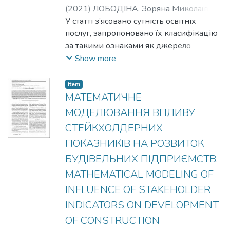
(
2021
)
ЛОБОДІНА, Зоряна Миколаївна
;
LOBODINA, Zoriana
У статті з’ясовано сутність освітніх
;
БУЛАВИНЕЦЬ,
Вікторія Михайлівна
послуг, запропоновано їх класифікацію
;
BULAVYNETS,
Viktoriia
за такими ознаками як джерело
;
ДАНИЛЬЦІВ, Христина
Тарасівна
фінансування, форми, складові та рівні
;
DANYLTSIV, Khrystyna
Show more
освіти, форма власності та
організаційно-правовий статус суб’єкта
Item
освітньої діяльності. Встановлено, що
МАТЕМАТИЧНЕ
основною формою фінансового
МОДЕЛЮВАННЯ ВПЛИВУ
забезпечення освітніх послуг в Україні є
СТЕЙКХОЛДЕРНИХ
бюджетне фінансування, а основним
ПОКАЗНИКІВ НА РОЗВИТОК
джерелом – бюджетні ресурси. Розгляд
бюджетного фінансування освітніх
БУДІВЕЛЬНИХ ПІДПРИЄМСТВ.
послуг крізь призму законів та
MATHEMATICAL MODELING OF
категорій діалектики дав змогу
INFLUENCE OF STAKEHOLDER
сформувати науково-методологічний
INDICATORS ON DEVELOPMENT
підхід до його визначення як сутність,
явище, зміст, форма. Охарактеризовано
OF CONSTRUCTION