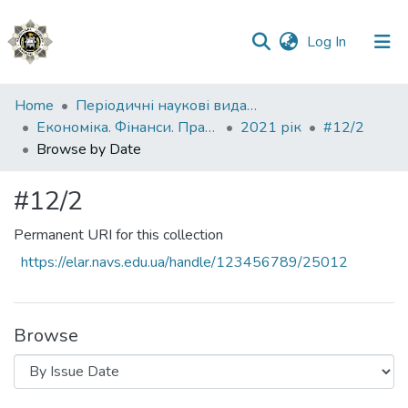
(current)
Log In
Communities
Home
Періодичні наукові видання НАВС
&
Економіка. Фінанси. Право.
2021 рік
#12/2
Collections
Browse by Date
All of DSpace
#12/2
Permanent URI for this collection
https://elar.navs.edu.ua/handle/123456789/25012
Browse