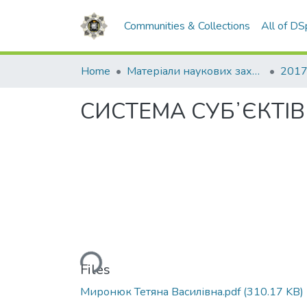
Communities & Collections
All of D
Home
Матеріали наукових заходів
2017
СИСТЕМА СУБʼЄКТІ
Loading...
Files
Миронюк Тетяна Василівна.pdf
(310.17 KB)