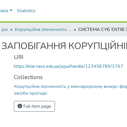
Space
Statistics
 рік
Корупційна злочинність у міжнародному вимірі: форми, методи та засоби протидії
В ЗАПОБІГАННЯ КОРУПЦІЙН
URI
https://elar.navs.edu.ua/jspui/handle/123456789/3767
Collections
Корупційна злочинність у міжнародному вимірі: фо
засоби протидії
Full item page