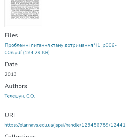
Files
Проблемні питання стану дотримання Ч1_p006-
008.pdf
(184.29 KB)
Date
2013
Authors
Телешун, С.О.
URI
https://elar.navs.edu.ua/jspui/handle/123456789/12441
Collections