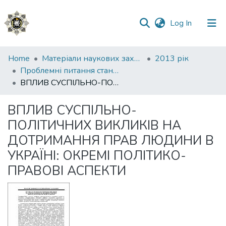
(current)
Log In
Communities
Home
Матеріали наукових заходів
2013 рік
&
Проблемні питання стану дотримання захисту прав людини в Україні
Collections
ВПЛИВ СУСПІЛЬНО-ПОЛІТИЧНИХ ВИКЛИКІВ НА ДОТРИМАННЯ ПРАВ ЛЮДИНИ В УКРАЇНІ: ОКРЕМІ ПОЛІТИКО-ПРАВОВІ АСПЕКТИ
All of DSpace
ВПЛИВ СУСПІЛЬНО-
ПОЛІТИЧНИХ ВИКЛИКІВ НА
Statistics
ДОТРИМАННЯ ПРАВ ЛЮДИНИ В
УКРАЇНІ: ОКРЕМІ ПОЛІТИКО-
ПРАВОВІ АСПЕКТИ