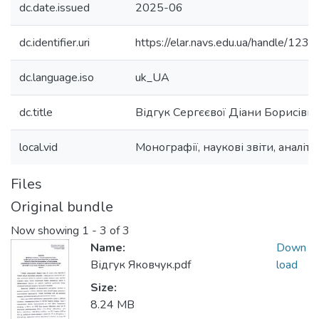
dc.date.issued
2025-06
dc.identifier.uri
https://elar.navs.edu.ua/handle/1
dc.language.iso
uk_UA
dc.title
Відгук Сергєєвої Діани Борисівн
local.vid
Монографії, наукові звіти, аналіти
Files
Original bundle
Now showing
1 - 3 of 3
Name:
Down
Відгук Яковчук.pdf
load
Size:
8.24 MB