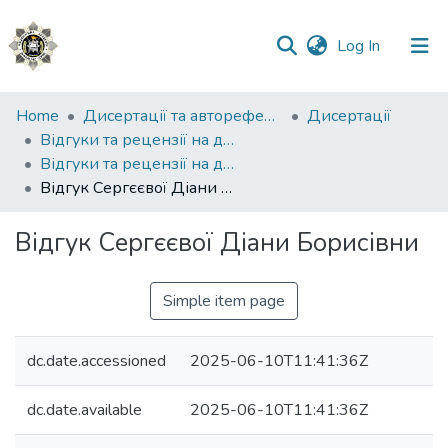
(current)
Log In
Communities
Home
Дисертації та автореферати
Дисертації
&
Відгуки та рецензії на дисертації
Collections
Відгуки та рецензії на дисертацію Яковчука Івана Володимировича
Відгук Сергєєвої Діани Борисівни
All of DSpace
Відгук Сергєєвої Діани Борисівни
Statistics
Simple item page
dc.date.accessioned
2025-06-10T11:41:36Z
dc.date.available
2025-06-10T11:41:36Z