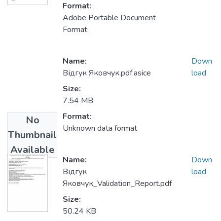
Format:
Adobe Portable Document
Format
Name:
Down
Відгук Яковчук.pdf.asice
load
Size:
7.54 MB
Format:
No
Unknown data format
Thumbnail
Available
Name:
Down
Відгук
load
Яковчук_Validation_Report.pdf
Size:
50.24 KB