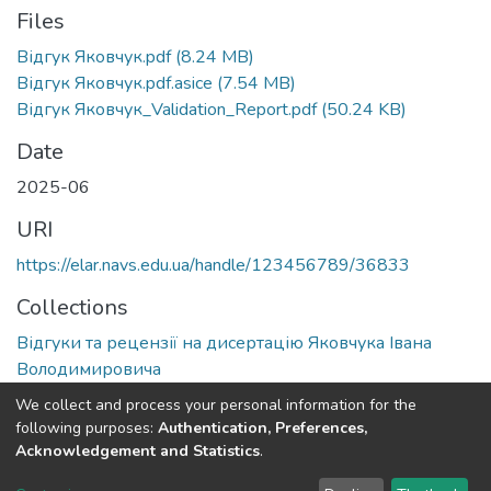
Files
Відгук Яковчук.pdf
(8.24 MB)
Відгук Яковчук.pdf.asice
(7.54 MB)
Відгук Яковчук_Validation_Report.pdf
(50.24 KB)
Date
2025-06
URI
https://elar.navs.edu.ua/handle/123456789/36833
Collections
Відгуки та рецензії на дисертацію Яковчука Івана
Володимировича
We collect and process your personal information for the
Full item page
following purposes:
Authentication, Preferences,
Acknowledgement and Statistics
.
DSpace software
copyright © 2002-2026
LYRASIS