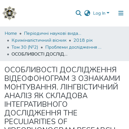
Log In
Communities
Home
Періодичні наукові видання НАВС
&
Криміналістичний вісник
2018 рік
Collections
Том 30 (№2)
Проблеми дослідження речових доказів
ОСОБЛИВОСТІ ДОСЛІДЖЕННЯ ВІДЕОФОНОГРАМ З ОЗНАКАМИ МОНТУВАННЯ. ЛІНГВІСТИЧНИЙ АНАЛІЗ ЯК СКЛАДОВА ІНТЕГРАТИВНОГО ДОСЛІДЖЕННЯ THE PECULIARITIES OF VIDEOPHONOGRAM RESEARCH WITH EDITING FEATURES. LINGUISTIC ANALYSIS AS A COMPONENT OF INTEGRATIVE RESEARCH
All of DSpace
ОСОБЛИВОСТІ ДОСЛІДЖЕННЯ
Statistics
ВІДЕОФОНОГРАМ З ОЗНАКАМИ
МОНТУВАННЯ. ЛІНГВІСТИЧНИЙ
АНАЛІЗ ЯК СКЛАДОВА
ІНТЕГРАТИВНОГО
ДОСЛІДЖЕННЯ THE
PECULIARITIES OF