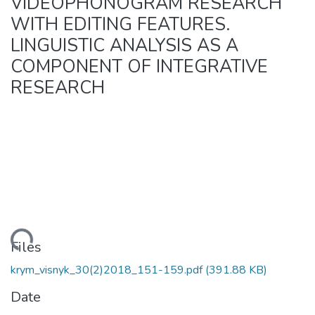
VIDEOPHONOGRAM RESEARCH
WITH EDITING FEATURES.
LINGUISTIC ANALYSIS AS A
COMPONENT OF INTEGRATIVE
RESEARCH
ading...
Files
krym_visnyk_30(2)2018_151-159.pdf
(391.88 KB)
Date