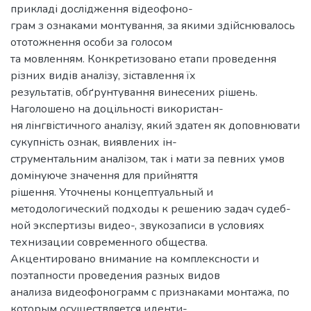
прикладі дослідження відеофоно-
грам з ознаками монтування, за якими здійснювалось
ототожнення особи за голосом
та мовленням. Конкретизовано етапи проведення
різних видів аналізу, зіставлення їх
результатів, обґрунтування винесених рішень.
Наголошено на доцільності використан-
ня лінгвістичного аналізу, який здатен як доповнювати
сукупність ознак, виявлених ін-
струментальним аналізом, так і мати за певних умов
домінуюче значення для прийняття
рішення. Уточнены концептуальный и
методологический подходы к решению задач судеб-
ной экспертизы видео-, звукозаписи в условиях
технизации современного общества.
Акцентировано внимание на комплексности и
поэтапности проведения разных видов
анализа видеофонограмм с признаками монтажа, по
которым осуществляется иденти-