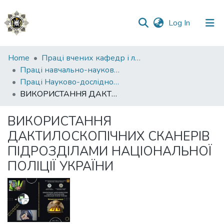
(current)
Log In
Communities
Home
Праці вчених кафедр і лабораторій
&
Праці навчально-наукового експертно-криміналістичного інституту (ННІ №2)
Collections
Праці Науково-дослідної лабораторії з питань криміналістичного забезпечення та судової експертології ННЕКІ
ВИКОРИСТАННЯ ДАКТИЛОСКОПІЧНИХ СКАНЕРІВ ПІДРОЗДІЛАМИ НАЦІОНАЛЬНОЇ ПОЛІЦІЇ УКРАЇНИ
All of DSpace
ВИКОРИСТАННЯ
Statistics
ДАКТИЛОСКОПІЧНИХ СКАНЕРІВ
ПІДРОЗДІЛАМИ НАЦІОНАЛЬНОЇ
ПОЛІЦІЇ УКРАЇНИ