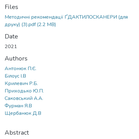
Files
Методичні рекомендації ҐДАКТИЛОСКАНЕРИ (для
друку) (3).pdf
(2.2 MB)
Date
2021
Authors
Антонюк П.Є.
Білоус І.В
Крилевич Р.Б.
Приходько Ю.П.
Саковський А.А.
Фурман Я.В
Щербанюк Д.В
Abstract