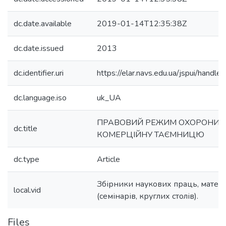
dc.date.available
2019-01-14T12:35:38Z
dc.date.issued
2013
dc.identifier.uri
https://elar.navs.edu.ua/jspui/han
dc.language.iso
uk_UA
ПРАВОВИЙ РЕЖИМ ОХОРОНИ 
dc.title
КОМЕРЦІЙНУ ТАЄМНИЦЮ
dc.type
Article
Збірники наукових праць, матер
local.vid
(семінарів, круглих столів).
Files