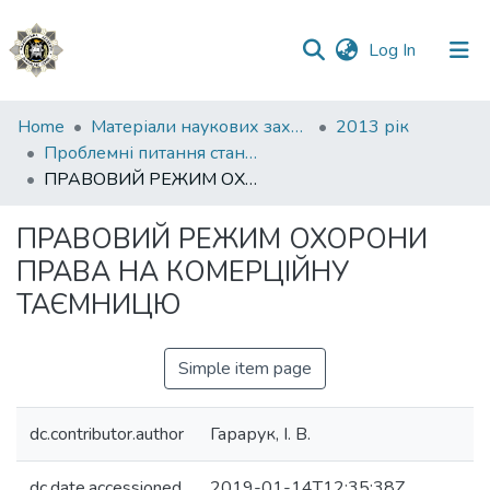
(current)
Log In
Communities
Home
Матеріали наукових заходів
2013 рік
&
Проблемні питання стану дотримання захисту прав людини в Україні
Collections
ПРАВОВИЙ РЕЖИМ ОХОРОНИ ПРАВА НА КОМЕРЦІЙНУ ТАЄМНИЦЮ
All of DSpace
ПРАВОВИЙ РЕЖИМ ОХОРОНИ
ПРАВА НА КОМЕРЦІЙНУ
Statistics
ТАЄМНИЦЮ
Simple item page
dc.contributor.author
Гарарук, І. В.
dc.date.accessioned
2019-01-14T12:35:38Z