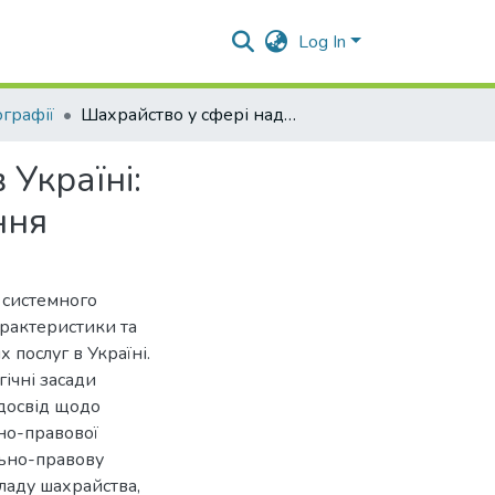
Log In
графії
Шахрайство у сфері надання туристичних послуг в Україні: кримінально-правова характеристика та запобігання
Україні:
ння
 системного
рактеристики та
 послуг в Україні.
ічні засади
 досвід щодо
но-правової
льно-правову
ладу шахрайства,