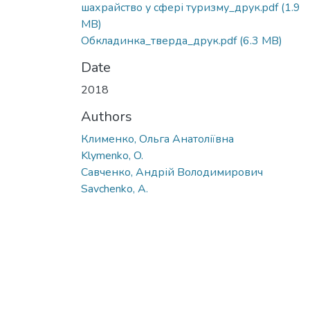
шахрайство у сфері туризму_друк.pdf
(1.9
MB)
Обкладинка_тверда_друк.pdf
(6.3 MB)
Date
2018
Authors
Клименко, Ольга Анатоліївна
Klymenko, O.
Савченко, Андрій Володимирович
Savchenko, A.