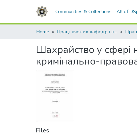
Communities & Collections
All of D
Home
Праці вчених кафедр і лабораторій
Шахрайство у сфері н
кримінально-правова
Files