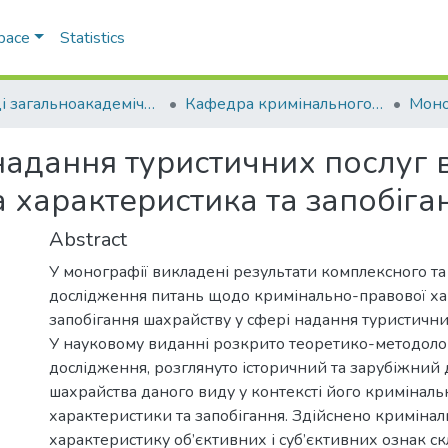
Space
Statistics
Праці загальноакадемічних кафедр
Кафедра кримінального права
Моно
адання туристичних послуг в 
 характеристика та запобіга
Abstract
У монографії викладені результати комплексного та
дослідження питань щодо кримінально-правової ха
запобігання шахрайству у сфері надання туристичних
У науковому виданні розкрито теоретико-методолог
дослідження, розглянуто історичний та зарубіжний
шахрайства даного виду у контексті його криміналь
характеристики та запобігання. Здійснено криміна
характеристику об’єктивних і суб’єктивних ознак ск