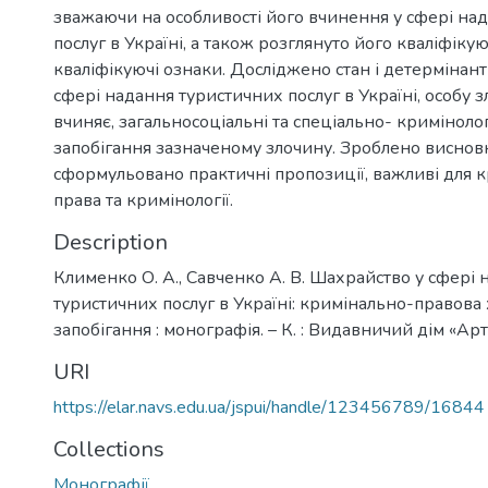
зважаючи на особливості його вчинення у сфері на
послуг в Україні, а також розглянуто його кваліфікую
кваліфікуючі ознаки. Досліджено стан і детермінан
сфері надання туристичних послуг в Україні, особу з
вчиняє, загальносоціальні та спеціально- криміноло
запобігання зазначеному злочину. Зроблено виснов
сформульовано практичні пропозиції, важливі для 
права та кримінології.
Description
Клименко О. А., Савченко А. В. Шахрайство у сфері
туристичних послуг в Україні: кримінально-правова
запобігання : монографія. – К. : Видавничий дім «Арт
URI
https://elar.navs.edu.ua/jspui/handle/123456789/16844
Collections
Монографії