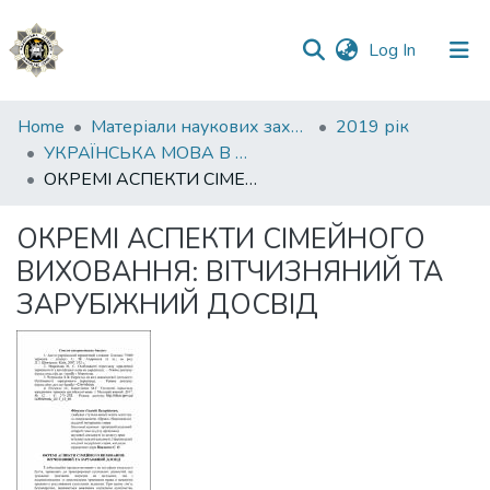
(current)
Log In
Communities
Home
Матеріали наукових заходів
2019 рік
&
УКРАЇНСЬКА МОВА В ЮРИСПРУДЕНЦІЇ: СТАН, ПРОБЛЕМИ, ПЕРСПЕКТИВИ Частина 2
Collections
ОКРЕМІ АСПЕКТИ СІМЕЙНОГО ВИХОВАННЯ: ВІТЧИЗНЯНИЙ ТА ЗАРУБІЖНИЙ ДОСВІД
All of DSpace
ОКРЕМІ АСПЕКТИ СІМЕЙНОГО
ВИХОВАННЯ: ВІТЧИЗНЯНИЙ ТА
Statistics
ЗАРУБІЖНИЙ ДОСВІД