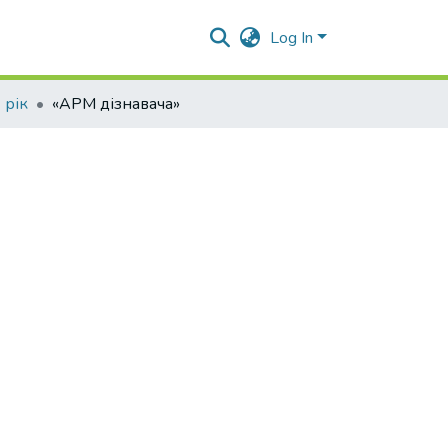
Log In
 рік
«АРМ дізнавача»