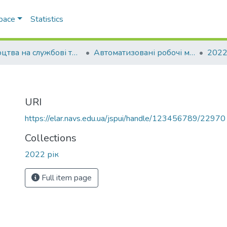
Space
Statistics
Свідоцтва на службові твори
Автоматизовані робочі місця фахівців Національної поліції України
2022
URI
https://elar.navs.edu.ua/jspui/handle/123456789/22970
Collections
2022 рік
Full item page