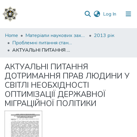
(current)
Log In
Communities
Home
Матеріали наукових заходів
2013 рік
&
Проблемні питання стану дотримання захисту прав людини в Україні
Collections
АКТУАЛЬНІ ПИТАННЯ ДОТРИМАННЯ ПРАВ ЛЮДИНИ У СВІТЛІ НЕОБХІДНОСТІ ОПТИМІЗАЦІЇ ДЕРЖАВНОЇ МІГРАЦІЙНОЇ ПОЛІТИКИ
All of DSpace
АКТУАЛЬНІ ПИТАННЯ
ДОТРИМАННЯ ПРАВ ЛЮДИНИ У
Statistics
СВІТЛІ НЕОБХІДНОСТІ
ОПТИМІЗАЦІЇ ДЕРЖАВНОЇ
МІГРАЦІЙНОЇ ПОЛІТИКИ