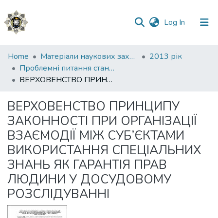
(current)
Log In
Communities
Home
Матеріали наукових заходів
2013 рік
&
Проблемні питання стану дотримання захисту прав людини в Україні
Collections
ВЕРХОВЕНСТВО ПРИНЦИПУ ЗАКОННОСТІ ПРИ ОРГАНІЗАЦІЇ ВЗАЄМОДІЇ МІЖ СУБ’ЄКТАМИ ВИКОРИСТАННЯ СПЕЦІАЛЬНИХ ЗНАНЬ ЯК ГАРАНТІЯ ПРАВ ЛЮДИНИ У ДОСУДОВОМУ РОЗСЛІДУВАННІ
All of DSpace
ВЕРХОВЕНСТВО ПРИНЦИПУ
ЗАКОННОСТІ ПРИ ОРГАНІЗАЦІЇ
Statistics
ВЗАЄМОДІЇ МІЖ СУБ’ЄКТАМИ
ВИКОРИСТАННЯ СПЕЦІАЛЬНИХ
ЗНАНЬ ЯК ГАРАНТІЯ ПРАВ
ЛЮДИНИ У ДОСУДОВОМУ
РОЗСЛІДУВАННІ