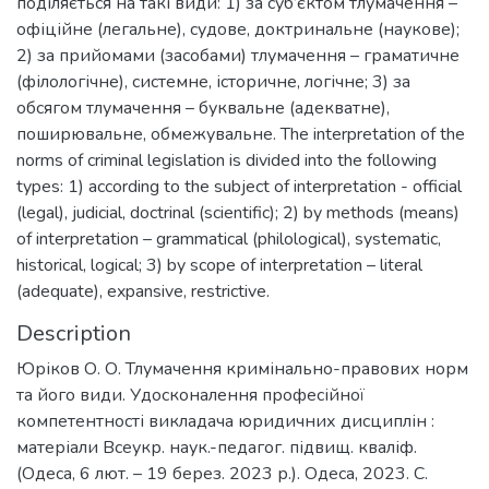
поділяється на такі види: 1) за суб’єктом тлумачення –
офіційне (легальне), судове, доктринальне (наукове);
2) за прийомами (засобами) тлумачення – граматичне
(філологічне), системне, історичне, логічне; 3) за
обсягом тлумачення – буквальне (адекватне),
поширювальне, обмежувальне. The interpretation of the
norms of criminal legislation is divided into the following
types: 1) according to the subject of interpretation - official
(legal), judicial, doctrinal (scientific); 2) by methods (means)
of interpretation – grammatical (philological), systematic,
historical, logical; 3) by scope of interpretation – literal
(adequate), expansive, restrictive.
Description
Юріков О. О. Тлумачення кримінально-правових норм
та його види. Удосконалення професійної
компетентності викладача юридичних дисциплін :
матеріали Всеукр. наук.-педагог. підвищ. кваліф.
(Одеса, 6 лют. – 19 берез. 2023 р.). Одеса, 2023. С.