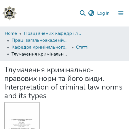
(current)
Log In
Communities
Home
Праці вчених кафедр і лабораторій
&
Праці загальноакадемічних кафедр
Collections
Кафедра кримінального права
Статті
Тлумачення кримінально-правових норм та його види. Interpretation of criminal law norms and its types
All of DSpace
Тлумачення кримінально-
Statistics
правових норм та його види.
Interpretation of criminal law norms
and its types