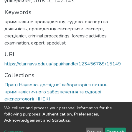
університет, 2018. –С. 142-143.
Keywords
кримінальне провадження
,
судово-експертна
діяльність
,
проведення експертизи
,
експерт
,
спеціаліст
,
criminal proceedings
,
forensic activities
,
examination
,
expert
,
specialist
URI
https://elar.navs.edu.ua/jspui/handle/123456789/15149
Collections
Праці Науково-дослідної лабораторії з питань
криміналістичного забезпечення та судової
експертології ННЕКІ
We collect and process your personal information for the
Full item page
following purposes:
Authentication, Preferences,
Acknowledgement and Statistics
.
DSpace software
copyright © 2002-2026
LYRASIS