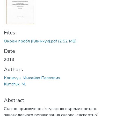
Files
Окрем пробл (Климчук).pdf
(2.52 MB)
Date
2018
Authors
Климчук, Михайло Павлович
Klimchuk, M.
Abstract
Cтаттю присвячено з’ясуванню окремих питань
законодавчого регулювання судово-експертної