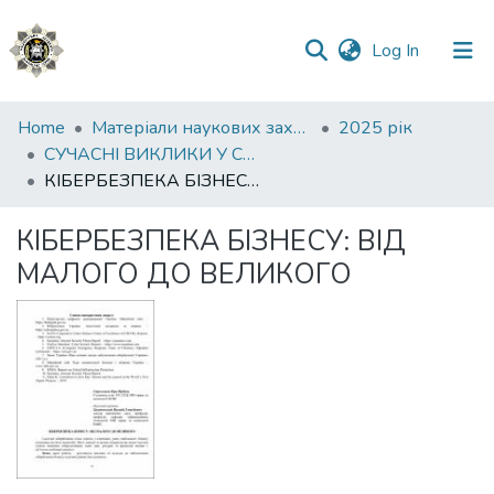
(current)
Log In
Communities
Home
Матеріали наукових заходів
2025 рік
&
СУЧАСНІ ВИКЛИКИ У СФЕРІ КІБЕРБЕЗПЕКИ ТА ШЛЯХИ ПРОТИДІЇ КІБЕРЗЛОЧИННОСТІ
Collections
КІБЕРБЕЗПЕКА БІЗНЕСУ: ВІД МАЛОГО ДО ВЕЛИКОГО
All of DSpace
КІБЕРБЕЗПЕКА БІЗНЕСУ: ВІД
МАЛОГО ДО ВЕЛИКОГО
Statistics