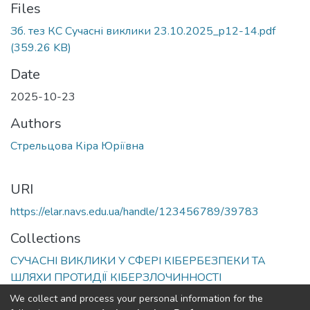
Files
Зб. тез КС Сучасні виклики 23.10.2025_p12-14.pdf
(359.26 KB)
Date
2025-10-23
Authors
Стрельцова Кіра Юріївна
URI
https://elar.navs.edu.ua/handle/123456789/39783
Collections
СУЧАСНІ ВИКЛИКИ У СФЕРІ КІБЕРБЕЗПЕКИ ТА
ШЛЯХИ ПРОТИДІЇ КІБЕРЗЛОЧИННОСТІ
We collect and process your personal information for the
Full item page