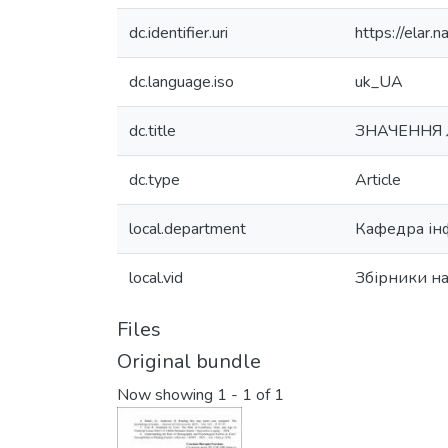
dc.identifier.uri
https://elar
dc.language.iso
uk_UA
dc.title
ЗНАЧЕННЯ 
dc.type
Article
local.department
Кафедра ін
local.vid
Збірники на
Files
Original bundle
Now showing
1 - 1 of 1