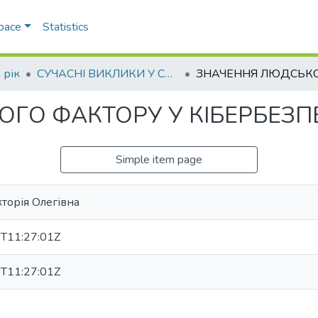
Space
Statistics
 рік
СУЧАСНІ ВИКЛИКИ У СФЕРІ КІБЕРБЕЗПЕКИ ТА ШЛЯХИ ПРОТИДІЇ КІБЕРЗЛОЧИННОСТІ
ГО ФАКТОРУ У КІБЕРБЕЗП
Simple item page
торія Олегівна
T11:27:01Z
T11:27:01Z
3