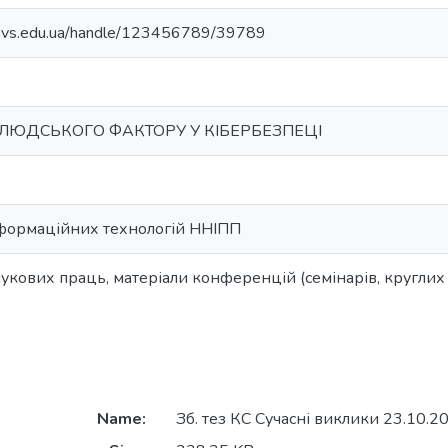
.navs.edu.ua/handle/123456789/39789
ЛЮДСЬКОГО ФАКТОРУ У КІБЕРБЕЗПЕЦІ
формаційних технологій ННІПП
укових праць, матеріали конференцій (семінарів, круглих с
Name:
Зб. тез КС Сучасні виклики 23.10.2