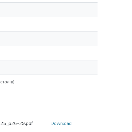
толів).
025_p26-29.pdf
Download