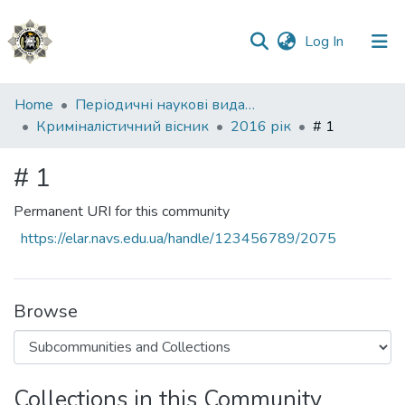
(current)
Log In
Communities
Home
Періодичні наукові видання НАВС
&
Криміналістичний вісник
2016 рік
# 1
Collections
# 1
All of DSpace
Permanent URI for this community
Statistics
https://elar.navs.edu.ua/handle/123456789/2075
Browse
Collections in this Community