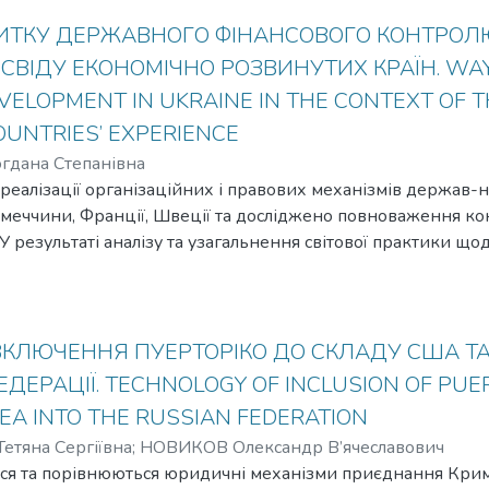
t decisions, minimizing various risks. The construction industry 
evant and timely.
ТКУ ДЕРЖАВНОГО ФІНАНСОВОГО КОНТРОЛЮ 
СВІДУ ЕКОНОМІЧНО РОЗВИНУТИХ КРАЇН. WAY
VELOPMENT IN UKRAINE IN THE CONTEXT OF 
UNTRIES’ EXPERIENCE
дана Степанівна
 реалізації організаційних і правових механізмів держав
імеччини, Франції, Швеції та досліджено повноваження к
 У результаті аналізу та узагальнення світової практики 
олю обґрунтовано необхідність застосування в Україні сис
прямки адаптації зарубіжного досвіду державного фінанс
иятиме підвищенню відповідальності розпорядників бюдже
ативне використання фінансових ресурсів держави. In the co
ВКЛЮЧЕННЯ ПУЕРТОРІКО ДО СКЛАДУ США Т
insufficient effectiveness remain unsolved, by disparity of the pre
ЕДЕРАЦІЇ. TECHNOLOGY OF INCLUSION OF PUER
ements of the socially oriented economy, that predefined by subzer
EA INTO THE RUSSIAN FEDERATION
ion.
тяна Сергіївна
;
НОВИКОВ Олександр В’ячеславович
ться та порівнюються юридичні механізми приєднання Крим