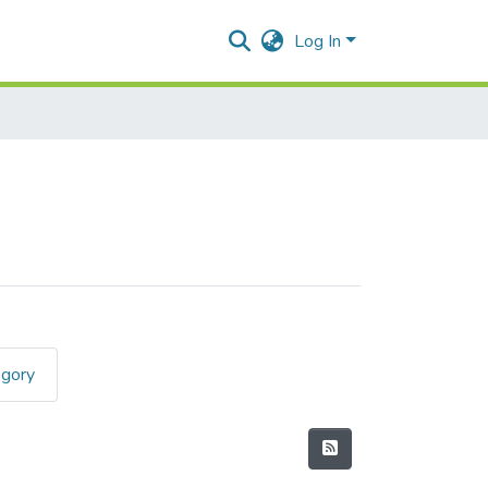
Log In
egory