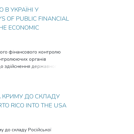
is also non exception. That is
В УКРАЇНІ У
S OF PUBLIC FINANCIAL
THE ECONOMIC
-ного фінансового контролю
онтролюючих органів
щодо здійснення державного
темного підходу.
ового контролю у вітчизняну
тних коштів за ефективне,
nditions of present time the
А КРИМУ ДО СКЛАДУ
sent state financial checking
TO RICO INTO THE USA
o financial discipline, and also
у до складу Російської