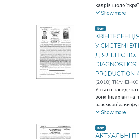
кадрів щодо Укра
стану необхідно в
Show more
психологічний кліма
indicators for the a
Item
identified. To improv
КВІНТЕСЕНЦІ
income and the psych
У СИСТЕМІ 
ДІЯЛЬНІСТЮ. 
DIAGNOSTICS’ 
PRODUCTION A
(
2018
)
ТКАЧЕНКО 
У статті наведена
вона інваріантна 
взаємозв`язки фун
виконання функці
Show more
існують методологі
діагностики - від м
Item
that an organic part
АКТУАЛЬНІ ПР