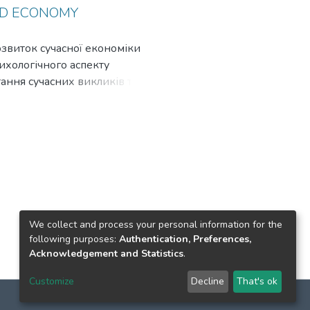
l factor for improving the
ED ECONOMY
звиток сучасної економіки
ихологічного аспекту
ання сучасних викликів та
аналіз фермерського
ням необхідності впровадження
ults of implementation of
ent of eco-bio-politics, as a
 taking into account the
ion to the conditions of new
economy and its ways of meeting
We collect and process your personal information for the
following purposes:
Authentication, Preferences,
Acknowledgement and Statistics
.
Customize
Decline
That's ok