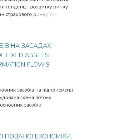
ні тенденції розвитку ринку
ан страхового ринку України,
 на фінансову безпеку
ve functioning of the insurance
nal economy. Today, the problems of
cessary to investigate the factors
БІВ НА ЗАСАДАХ
F FIXED ASSETS’
RMATION FLOW’S
новних засобів на підприємстві.
будована схема потоку
основних засобів.
ження основного засобу на
асобів можлива на основі
es are conducted by means of
ces as well as their main
ЄНТОВАНОЇ ЕКОНОМІКИ.