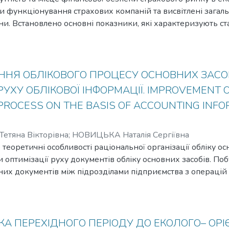
и функціонування страхових компаній та висвітлені загаль
ни. Встановлено основні показники, які характеризують ст
ремі з них. Описано внутрішні та зовнішні чинники впливу
а визначено перспективні напрямки її підвищення. The effecti
vel of its financial security is a guarantee of growth of the natio
nsurance market of Ukraine are obvious. To eliminate them, it is ne
НЯ ОБЛІКОВОГО ПРОЦЕСУ ОСНОВНИХ ЗАСО
s to increase the financial safety of the insurance market.
РУХУ ОБЛІКОВОЇ ІНФОРМАЦІЇ. IMPROVEMENT O
ROCESS ON THE BASIS OF ACCOUNTING INFO
етяна Вікторівна
;
НОВИЦЬКА Наталія Сергіївна
о теоретичні особливості раціональної організації обліку ос
 оптимізації руху документів обліку основних засобів. По
их документів між підрозділами підприємства з операцій 
рограма первинного документа приймання під час надход
вання. Доведено, ефективна організація обліку основних з
отоку облікових документів. The activities of business entiti
urce available: intangible and tangible, labor and financial resour
А ПЕРЕХІДНОГО ПЕРІОДУ ДО ЕКОЛОГО– ОРІ