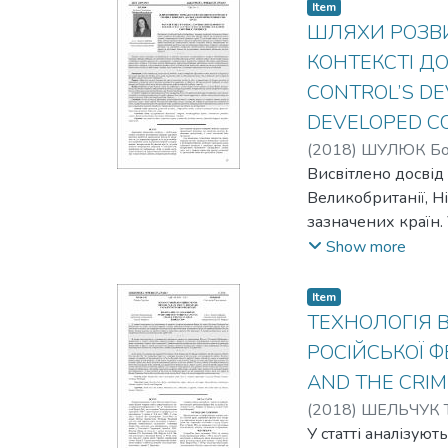
make sound managemen
Item
why this study is rel
ШЛЯХИ РОЗВИ
КОНТЕКСТІ ДО
CONTROL’S DE
DEVELOPED CO
(
2018
)
ШУЛЮК Бог
Висвітлено досвід
Великобританії, Н
зазначених країн.
фінансового контр
Show more
Запропоновано на
практику, що спр
Item
цільове та результ
ТЕХНОЛОГІЯ 
problems related to 
РОСІЙСЬКОЇ Ф
system to the requir
AND THE CRIM
lacks of his organizat
(
2018
)
ШЕЛЬЧУК Те
У статті аналізую