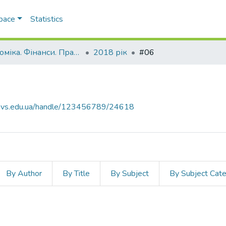
Space
Statistics
Економіка. Фінанси. Право.
2018 рік
#06
.navs.edu.ua/handle/123456789/24618
By Author
By Title
By Subject
By Subject Cat