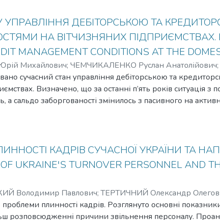
У УПРАВЛІННЯ ДЕБІТОРСЬКОЮ ТА КРЕДИТО
СТЯМИ НА ВІТЧИЗНЯНИХ ПІДПРИЄМСТВАХ. E
DIT MANAGEMENT CONDITIONS AT THE DOMES
Юрій Михайлович
;
ЧЕМЧИКАЛЕНКО Руслан Анатолійович
зовано сучасний стан управління дебіторською та кредито
иємствах. Визначено, що за останні п’ять років ситуація з
ь, а сальдо заборгованості змінилось з пасивного на актив
 як щодо формування дебіторської, так і кредиторської заб
2016 р. нормативам співвідношення дебіторської та креди
ва сектори економіки: «охорона здоров’я» й «освіта». The 
r complex and dynamic process, which is conditioned, first of all, b
ИННОСТІ КАДРІВ СУЧАСНОЇ УКРАЇНИ ТА НАП
es and payables and sources of their coverage. In turn, the main p
OF UKRAINE'S TURNOVER PERSONNEL AND THE
ceipt of real cash, but also to maintain a credit rating and overall
ИЙ Володимир Павлович
;
ТЕРТИЧНИЙ Олександр Олегов
то проблеми плинності кадрів. Розглянуто основні показники
ьш розповсюдженні причини звільнення персоналу. Проана