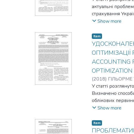
актуальні проблем
страхування Украї
проаналізовано ок
Show more
страхового ринку т
market and a high le
Item
functioning of the i
УДОСКОНАЛЕН
of influence and way
ОПТИМІЗАЦІЇ 
ACCOUNTING P
OPTIMIZATION
(
2018
)
ГІЛЬОРМЕ Т
У статті розглянут
Визначено способи
облікових первинн
Представлена опе
Show more
суб’єкт господарю
оптимізації схеми п
Item
employing every reso
ПРОБЛЕМАТИК