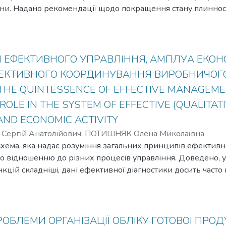
їни. Надано рекомендації щодо покращення стану плиннос
изначити головні чинники плинності, до яких сьогодні нал
т у колективі. In the article the problems of personnel turnove
ssessment of staff turnover are considered. The most common reas
e the condition, it is necessary to determine the main factors of t
Я ЕФЕКТИВНОГО УПРАВЛІННЯ, АМПЛУА ЕКОН
ological climate in the team belong.
ЕФЕКТИВНОГО КООРДИНУВАННЯ ВИРОБНИЧО
THE QUINTESSENCE OF EFFECTIVE MANAGEME
ROLE IN THE SYSTEM OF EFFECTIVE (QUALITAT
ND ECONOMIC ACTIVITY
Сергій Анатолійович
;
ПОТИШНЯК Олена Миколаївна
 схема, яка надає розуміння загальних принципів ефективно
по відношенню до різних процесів управління. Доведено, 
кцій складніші, дані ефективної діагностики досить часто
ї ефективного планування. Обґрунтовано, між функціями
чні зв`язки: методологія обліку залежить від методології 
етодології планування, обліку. Investigation of management p
 of the management system of progressive production at its variou
ОБЛЕМИ ОРГАНІЗАЦІЇ ОБЛІКУ ГОТОВОЇ ПРОД