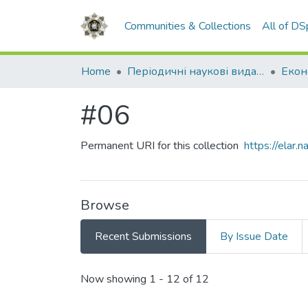
Communities & Collections
All of D
Home
Періодичні наукові видання НАВС
#06
Permanent URI for this collection
https://elar
Browse
Recent Submissions
By Issue Date
Recent Submissions
Now showing
1 - 12 of 12