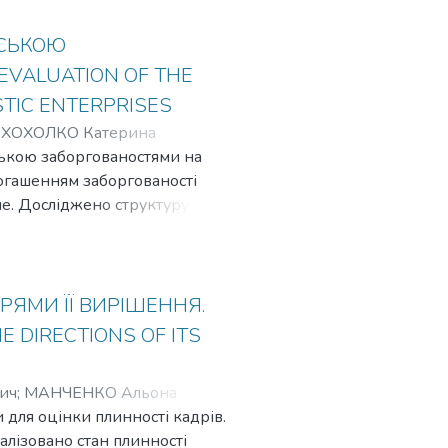
РСЬКОЮ
VALUATION OF THE
TIC ENTERPRISES
;
ХОХОЛКО Катерина
рською заборгованостями на
 погашенням заборгованості
не. Досліджено структуру
оргованості. Встановлено, що
торської заборгованостей
debt management of the
y the unity of origin and the
РЯМИ ЇЇ ВИРІШЕННЯ.
urpose of such an analysis is not
 DIRECTIONS OF ITS
 solvency of the enterprise.
ич
;
МАНЧЕНКО Альона
 для оцінки плинності кадрів.
лізовано стан плинності