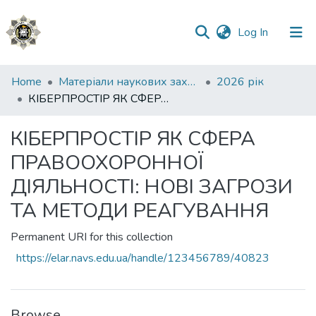
(current)
Log In
Communities
Home
Матеріали наукових заходів
2026 рік
&
КІБЕРПРОСТІР ЯК СФЕРА ПРАВООХОРОННОЇ ДІЯЛЬНОСТІ: НОВІ ЗАГРОЗИ ТА МЕТОДИ РЕАГУВАННЯ
Collections
КІБЕРПРОСТІР ЯК СФЕРА
All of DSpace
ПРАВООХОРОННОЇ
Statistics
ДІЯЛЬНОСТІ: НОВІ ЗАГРОЗИ
ТА МЕТОДИ РЕАГУВАННЯ
Permanent URI for this collection
https://elar.navs.edu.ua/handle/123456789/40823
Browse