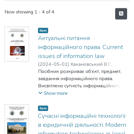
Recent Submissions
Now showing
1 - 4 of 4
Item
Актуальні питання
інформаційного права. Current
issues of information law
(
2024-05-01
)
Хахановський В.Г.
;
Khakhanovskyi V.H.
Посібник розкриває об’єкт, предмет,
;
Корнейко О.В.
;
Korneiko O.V.
завдання інформаційного права.
Висвітлено сутність інформаційного
права як комплексної галузі права.
Show more
Детально розглянуті актуальні питання
інформаційного права. Видання
Item
призначене для слухачів аспірантури
Сучасні інформаційні технології
(ад’юнктури), які вивчають відповідну
в юридичній діяльності. Modern
однойменну навчальну дисципліну на
information technologies in legal