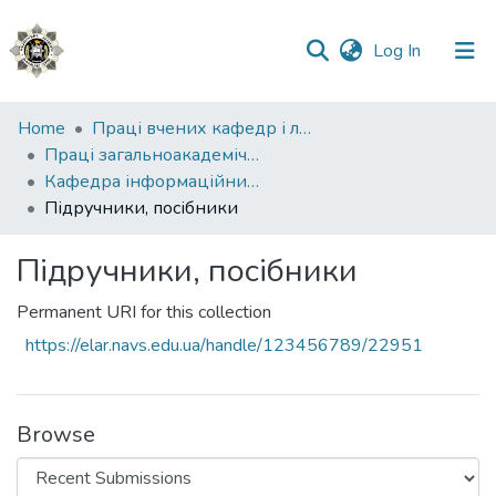
(current)
Log In
Communities
Home
Праці вчених кафедр і лабораторій
&
Праці загальноакадемічних кафедр
Collections
Кафедра інформаційних технологій та кібербезпеки
Підручники, посібники
All of DSpace
Підручники, посібники
Statistics
Permanent URI for this collection
https://elar.navs.edu.ua/handle/123456789/22951
Browse