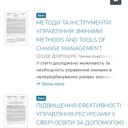
Item
МЕТОДИ ТА ІНСТРУМЕНТИ
УПРАВЛІННЯ ЗМІНАМИ.
METHODS AND TOOLS OF
CHANGE MANAGEMENT
(
2020
)
ДОРОШУК, Ганна Анатоліївна
;
DOROSHUK, Hanna Anatoliivna
У статті досліджено можливість та
;
КОРОБЧУК, Дмитро Миколайович
необхідність управління змінами в
;
KOROBCHUK, Dmytro Mykolaiovych
непередбачуваних умовах зовнішнього
середовища. Визначено управління
Show more
змінами як окремий вид управлінської
діяльності. Систематизовано види
Item
методів та інструментів змін за
ПІДВИЩЕННЯ ЕФЕКТИВНОСТІ
характером впливу, залежно від
УПРАВЛІННЯ РЕСУРСАМИ У
термінів реалізації, від об’єктів змін, від
СФЕРІ ОСВІТИ ЗА ДОПОМОГОЮ
моделі підприємства та доповнено