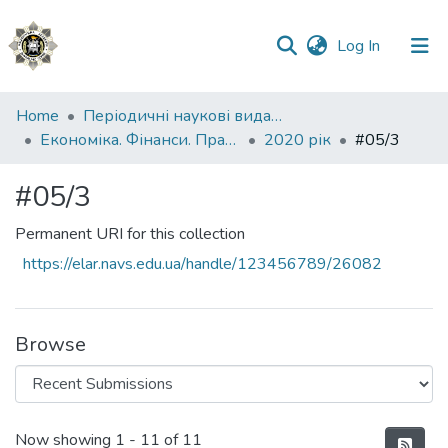
(current)
Log In
Communities
Home
Періодичні наукові видання НАВС
&
Економіка. Фінанси. Право.
2020 рік
#05/3
Collections
#05/3
All of DSpace
Permanent URI for this collection
Statistics
https://elar.navs.edu.ua/handle/123456789/26082
Browse
Recent Submissions
Now showing
1 - 11 of 11