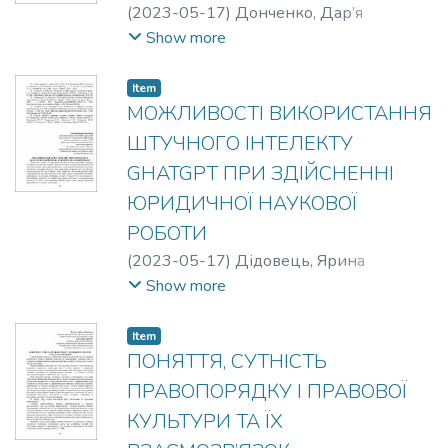
(
2023-05-17
)
Донченко, Дар’я
Володимирівна
;
Старицька, Ольга
Show more
Олексіївна
Item
МОЖЛИВОСТІ ВИКОРИСТАННЯ
ШТУЧНОГО ІНТЕЛЕКТУ
GHATGPT ПРИ ЗДІЙСНЕННІ
ЮРИДИЧНОЇ НАУКОВОЇ
РОБОТИ
(
2023-05-17
)
Дідовець, Ярина
Олексіївна
;
Тихомиров, Денис
Show more
Олександрович
Item
ПОНЯТТЯ, СУТНІСТЬ
ПРАВОПОРЯДКУ І ПРАВОВОЇ
КУЛЬТУРИ ТА ЇХ