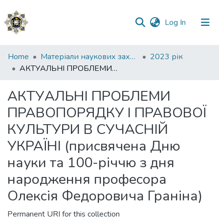
(current)
Log In
Communities
Home
Матеріали наукових заходів
2023 рік
&
АКТУАЛЬНІ ПРОБЛЕМИ ПРАВОПОРЯДКУ І ПРАВОВОЇ КУЛЬТУРИ В СУЧАСНІЙ УКРАЇНІ (присвячена Дню науки та 100-річчю з дня народження професора Олексія Федоровича Граніна)
Collections
АКТУАЛЬНІ ПРОБЛЕМИ
All of DSpace
ПРАВОПОРЯДКУ І ПРАВОВОЇ
Statistics
КУЛЬТУРИ В СУЧАСНІЙ
УКРАЇНІ (присвячена Дню
науки та 100-річчю з дня
народження професора
Олексія Федоровича Граніна)
Permanent URI for this collection