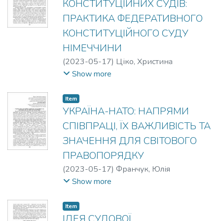
КОНСТИТУЦІЙНИХ СУДІВ:
ПРАКТИКА ФЕДЕРАТИВНОГО
КОНСТИТУЦІЙНОГО СУДУ
НІМЕЧЧИНИ
(
2023-05-17
)
Ціко, Христина
Володимирівна
;
Тихомиров, Денис
Show more
Олександрович
Item
УКРАЇНА-НАТО: НАПРЯМИ
СПІВПРАЦІ, ЇХ ВАЖЛИВІСТЬ ТА
ЗНАЧЕННЯ ДЛЯ СВІТОВОГО
ПРАВОПОРЯДКУ
(
2023-05-17
)
Франчук, Юлія
Олександрівна
;
Пендюра, Максим
Show more
Миколайович
Item
ІДЕЯ СУДОВОЇ