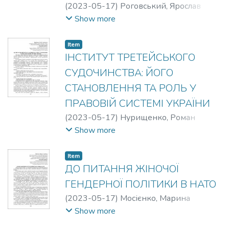
(
2023-05-17
)
Роговський, Ярослав
Станіславович
;
Старицька, Ольга
Show more
Олексіївна
Item
ІНСТИТУТ ТРЕТЕЙСЬКОГО
СУДОЧИНСТВА: ЙОГО
СТАНОВЛЕННЯ ТА РОЛЬ У
ПРАВОВІЙ СИСТЕМІ УКРАЇНИ
(
2023-05-17
)
Нурищенко, Роман
Сергійович
;
Сокур, Юрій Васильович
Show more
Item
ДО ПИТАННЯ ЖІНОЧОЇ
ГЕНДЕРНОЇ ПОЛІТИКИ В НАТО
(
2023-05-17
)
Мосієнко, Марина
Сергіївна
;
Старицька, Ольга Олексіївна
Show more