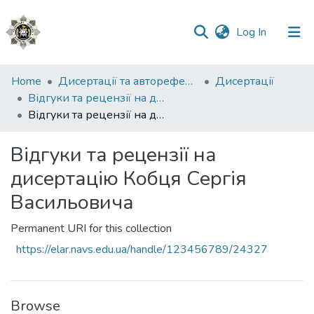
(current)
Log In
Communities
Home
Дисертації та автореферати
Дисертації
&
Відгуки та рецензії на дисертації
Collections
Відгуки та рецензії на дисертацію Кобця Сергія Васильовича
All of DSpace
Відгуки та рецензії на
дисертацію Кобця Сергія
Statistics
Васильовича
Permanent URI for this collection
https://elar.navs.edu.ua/handle/123456789/24327
Browse