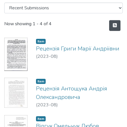
Recent Submissions
Now showing
1 - 4 of 4
Item
Рецензія Григи Марії Андріївни
(
2023-08
)
Item
Рецензія Антощука Андрія
Олександровича
(
2023-08
)
Item
Відгук Омельчук Любов