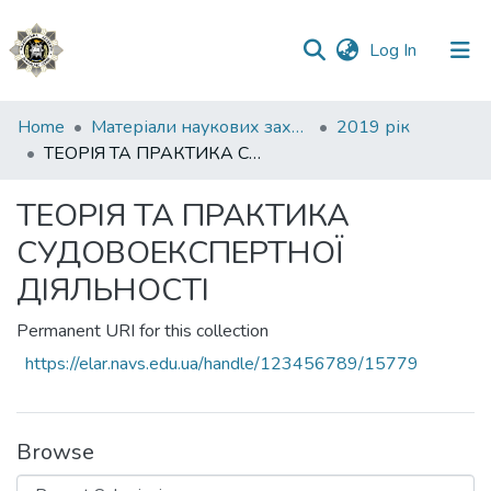
(current)
Log In
Communities
Home
Матеріали наукових заходів
2019 рік
&
ТЕОРІЯ ТА ПРАКТИКА СУДОВОЕКСПЕРТНОЇ ДІЯЛЬНОСТІ
Collections
ТЕОРІЯ ТА ПРАКТИКА
All of DSpace
СУДОВОЕКСПЕРТНОЇ
Statistics
ДІЯЛЬНОСТІ
Permanent URI for this collection
https://elar.navs.edu.ua/handle/123456789/15779
Browse