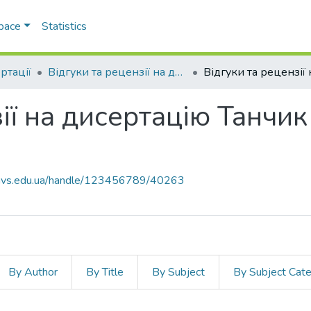
Space
Statistics
ртації
Відгуки та рецензії на дисертації
ії на дисертацію Танчик
.navs.edu.ua/handle/123456789/40263
By Author
By Title
By Subject
By Subject Cat