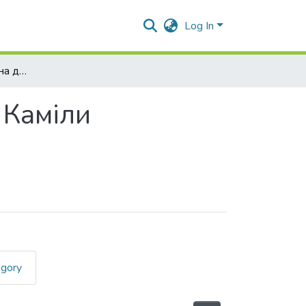
Log In
Відгуки та рецензії на дисертацію Танчик Каміли Анатоліївни
 Каміли
egory