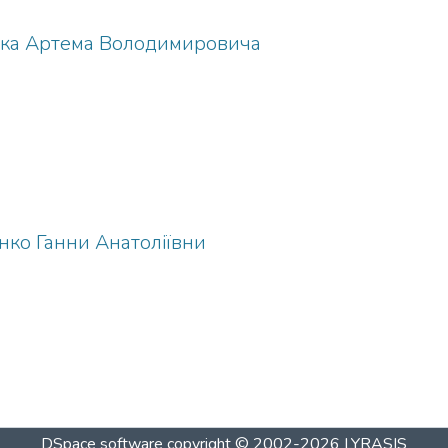
нка Артема Володимировича
нко Ганни Анатоліївни
DSpace software
copyright © 2002-2026
LYRASIS