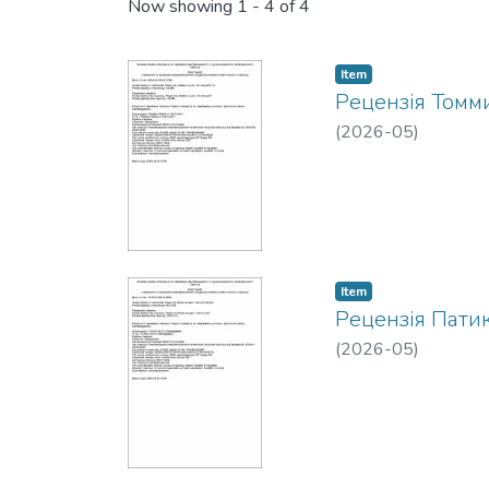
Recent Submissions
Now showing
1 - 4 of 4
Item
Рецензія Томм
(
2026-05
)
Item
Рецензія Патик
(
2026-05
)