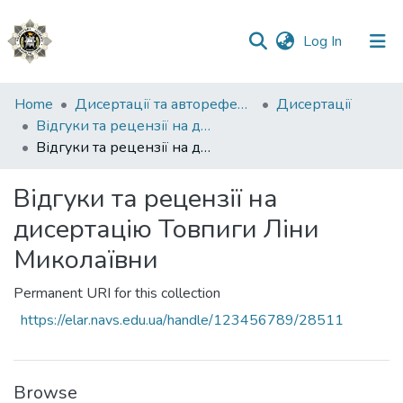
(current)
Log In
Communities
Home
Дисертації та автореферати
Дисертації
&
Відгуки та рецензії на дисертації
Collections
Відгуки та рецензії на дисертацію Товпиги Ліни Миколаївни
All of DSpace
Відгуки та рецензії на
дисертацію Товпиги Ліни
Statistics
Миколаївни
Permanent URI for this collection
https://elar.navs.edu.ua/handle/123456789/28511
Browse