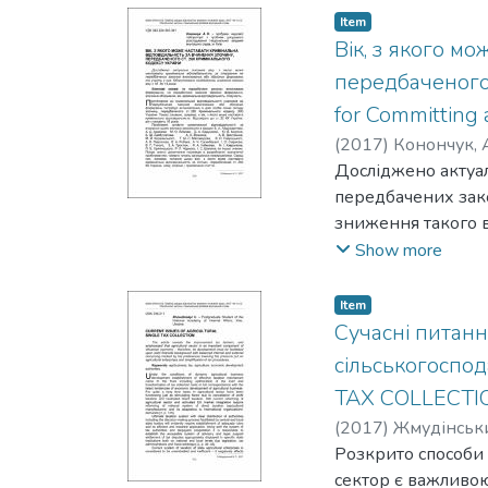
Item
Вік, з якого м
передбаченого 
for Committing 
(
2017
)
Конончук, А
Досліджено актуал
передбачених зако
зниження такого в
наступать уголов
Show more
вооруженных форм
до 14 лет.The topical
Item
armed formations und
Cучасні питанн
16 to 14 years is g
сільськогоспо
TAX COLLECTI
(
2017
)
Жмудінськи
Розкрито способи
сектор є важливою