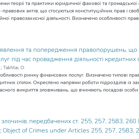
ми теорії та практики юридичної фахової та громадської 
правових актів, що стосуються конституційних прав і сво
ної правозахисної діяльності. Визначено особливості пра
их актів Верховної Ради України, Президента України та К
позиції щодо вдосконалення правозахисної експертизи п
влюють конституційні права людини в Україні.Исследованы
ессиональной и гражданской экспертизы проектов закон
иявлення та попередження правопорушень, що 
касающихся конституционных прав и свобод человека, ка
луг під час провадження діяльності кредитних 
правозащитной деятельности. Определены особенности 
.
;
Takhtai, O.
вно-правовых актов Верховной Рады Украины, Президен
обливості ринку фінансових послуг. Визначено типові пр
ны. Обоснованы предложения по усовершенствованию пр
едитних спілок. Окреслено напрями роботи підрозділів із з
вно-правовых актов, гарантирующих конституционные пра
часного викриття зловживань, що вчиняють посадові особи 
he problems of theory and practice of constitutional protection of 
ності.Проанализированы особенности рынка финансовых ус
implementation. Classified and systematized the main, by the Cons
совершаемые при осуществлении деятельности кредитны
ecially authorized agents. Determined mission in this system, h
ты подразделений по защите экономики Национальной п
eld of human rights.
азоблачения злоупотреблений, совершаемых должностным
 злочинів, передбачених ст. 255, 257, 2583, 26
их деятельности.Article provides characteristic of financial ser
c Object of Crimes under Articles 255, 257, 2583, 
the course of credit union activity. With the aim to identify the a