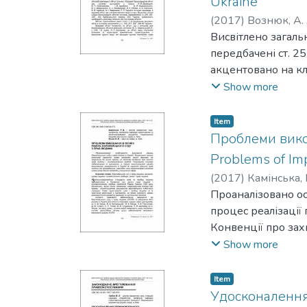
Ukraine
author describes th
(
2017
)
Вознюк, А. 
abuse in the course 
Висвітлено загаль
передбачені ст. 2
акцентовано на к
объекте преступле
Show more
Уголовного кодек
преступлений проти
Item
irect objects of a f
Проблеми вико
Ukraine. It is simil
Problems of Im
analogous).
(
2017
)
Камінська, 
Проаналізовано ос
процес реалізації
Конвенції про зах
виконання, а тако
Show more
людини та громадя
сфері. Проанализ
Item
Украине. Освещен
Удосконалення