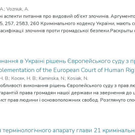
e key measures taken by NPU Financial Crime Departments to det
А.
;
Vozniuk, A.
of credit union activity thoroughly checked and analyzed.
ні аспекти питання про видовий об’єкт злочинів. Аргумент
55, 257, 2583, 260 Кримінального кодексу України, мають с
ласифікації злочинів проти громадської безпеки.Раскрыт
ний. Аргументировано, что преступления, предусмотренные
са Украины, имеют общий видовой объект. Акцентирован
в общественной безопасности.The article defines the specifi
ew related crimes under the same or different chapters of Special 
нання в Україні рішень Європейського суду з 
ar to the generic crime object and ensures legal regulation of sep
plementation of the European Court of Human Righ
Н. В.
;
Косяк, Н. В.
;
Kaminska, N.
;
Kоsіak, N.
обливості виконання рішень Європейського суду з прав лю
 гарантій права громадян нашої держави на звернення до ц
ист прав людини і основоположних свобод. Розглянуто спо
ж конституційні засади виконавчого провадження в Україні 
нина, унаслідок чого запропоновано можливі шляхи розв’
ированы особенности исполнения решений Европейского с
 процесс реализации гарантий права граждан нашего гос
 термінологічного апарату глави 21 криміналь