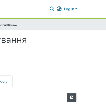
Log In
Законодавче врегулювання правозастосування
ування
egory