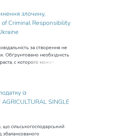
чинення злочину,
f Criminal Responsibility
Ukraine
овідальність за створення не
х. Обґрунтовано необхідність
раста, с которого может
оном военизированных или
ижения такого возраста с 16
icipation in illegal militarized and
he necessity of age decreasing from
одатку із
OF AGRICULTURAL SINGLE
, що сільськогосподарський
д збалансованого