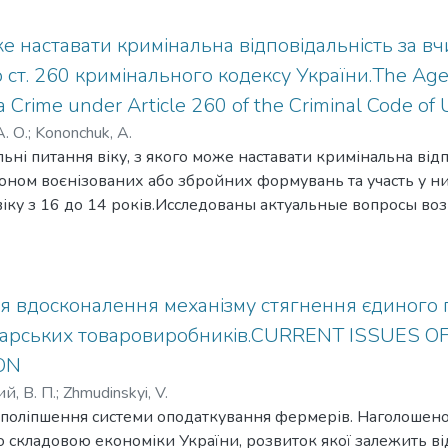
оже наставати кримінальна відповідальність за в
ст. 260 кримінального кодексу України.The Age o
a Crime under Article 260 of the Criminal Code of 
. О.
;
Kononchuk, A.
ьні питання віку, з якого може наставати кримінальна відп
ном воєнізованих або збройних формувань та участь у ни
іку з 16 до 14 років.Исследованы актуальные вопросы воз
ная ответственность за создание не предусмотренных зак
ирований и участие в них. Обоснована необходимость сн
 age issues of criminal responsibility arising from creation and part
er Ukrainian and foreign legislation are studied in the article. T
я вдосконалення механізму стягнення єдиного п
rounded.
дарських товаровиробників.CURRENT ISSUES 
ON
й, В. П.
;
Zhmudinskyi, V.
 поліпшення системи оподаткування фермерів. Наголошено
 складовою економіки України, розвиток якої залежить ві