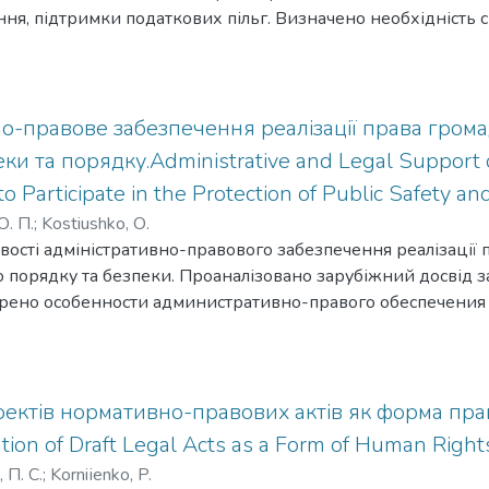
ня, підтримки податкових пільг. Визначено необхідність
них на сільськогосподарські підприємства.Раскрыты спос
фермеров. Отмечено, что сельскохозяйственный сектор я
ы, развитие которой зависит от сбалансированного ресу
 Определена необходимость упрощения налоговых процед
о-правове забезпечення реалізації права грома
ые предприятия.The article reveals the improvement tax farm
ки та порядку.Administrative and Legal Support of
is an important component of Ukrainian economy – therefore, its 
to Participate in the Protection of Public Safety an
 background with balanced internal and external resourcing backe
. П.
;
Kostiushko, О.
ultural enterprises and simplification of tax procedures.
вості адміністративно-правового забезпечення реалізації 
о порядку та безпеки. Проаналізовано зарубіжний досвід 
отрено особенности административно-правого обеспечения
 публичного порядка и безопасности. Проанализирован за
й деятельности.The relationship between the concepts of «pub
cle. The needs to involve all state and public institutions and to f
ublic administration both at the state and local levels are modifi
ектів нормативно-правових актів як форма прав
of Ukraine regarding the use of terms and concepts of «public safet
tion of Draft Legal Acts as a Form of Human Right
ensuring public safety and order, aimed at prevention of general cr
П. С.
;
Korniіenko, P.