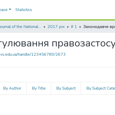
Space
Statistics
Law Journal of the National Academy of Internal Affairs
2017 рік
# 1
гулювання правозастос
.navs.edu.ua/handle/123456789/2673
By Author
By Title
By Subject
By Subject Cat