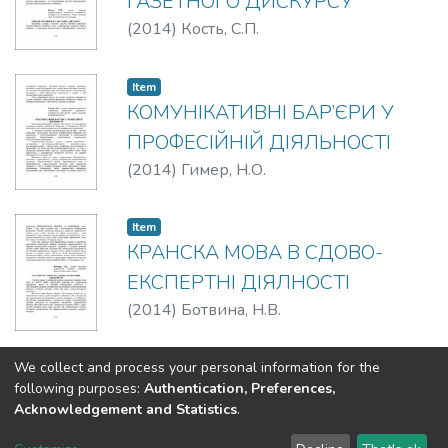
ГАЗЕТНОГО ДИСКУРСУ
(
2014
)
Кость, С.П.
Item
КОМУНІКАТИВНІ БАР’ЄРИ У
ПРОФЕСІЙНІЙ ДІЯЛЬНОСТІ
(
2014
)
Гимер, Н.О.
Item
КРАНСКА МОВА В СДОВО-
ЕКСПЕРТНІ ДІЯЛНОСТІ
(
2014
)
Ботвина, Н.В.
We collect and process your personal information for the
(current)
«
1
2
3
4
5
»
following purposes:
Authentication, Preferences,
Acknowledgement and Statistics
.
DSpace software
copyright © 2002-2026
LYRASIS