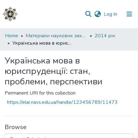
(current)
Log In
Communities
Home
Матеріали наукових заходів
2014 рік
&
Українська мова в юриспруденції: стан, проблеми, перспективи
Collections
Українська мова в
All of DSpace
юриспруденції: стан,
Statistics
проблеми, перспективи
Permanent URI for this collection
https://elar.navs.edu.ua/handle/123456789/11473
Browse