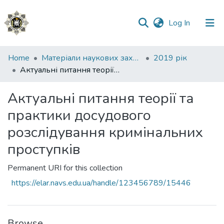
(current)
Log In
Communities
Home
Матеріали наукових заходів
2019 рік
&
Актуальні питання теорії та практики досудового розслідування кримінальних проступків
Collections
Актуальні питання теорії та
All of DSpace
практики досудового
Statistics
розслідування кримінальних
проступків
Permanent URI for this collection
https://elar.navs.edu.ua/handle/123456789/15446
Browse