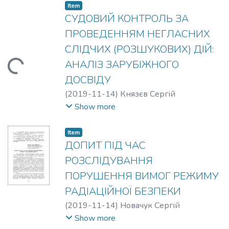
Item
СУДОВИЙ КОНТРОЛЬ ЗА
ПРОВЕДЕННЯМ НЕГЛАСНИХ
СЛІДЧИХ (РОЗШУКОВИХ) ДІЙ:
АНАЛІЗ ЗАРУБІЖНОГО
ding...
ДОСВІДУ
(
2019-11-14
)
Князєв Сергій
Миколайович
Show more
Item
ДОПИТ ПІД ЧАС
РОЗСЛІДУВАННЯ
ПОРУШЕННЯ ВИМОГ РЕЖИМУ
РАДІАЦІЙНОЇ БЕЗПЕКИ
(
2019-11-14
)
Новачук Сергій
Андрійович
Show more