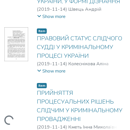
УКРАЇНИ, У ФОРМІ ДІЗНАННЯ
(
2019-11-14
)
Швець Андрій
Володимирович
Show more
Item
ПРАВОВИЙ СТАТУС СЛІДЧОГО
СУДДІ У КРИМІНАЛЬНОМУ
ПРОЦЕСІ УКРАЇНИ
(
2019-11-14
)
Колеснікова Аліна
Валеріівна
;
Климчук М.П.
Show more
Item
ПРИЙНЯТТЯ
ПРОЦЕСУАЛЬНИХ РІШЕНЬ
СЛІДЧИМ У КРИМІНАЛЬНОМУ
ПРОВАДЖЕННІ
ding...
(
2019-11-14
)
Кметь Інна Миколаївна
;