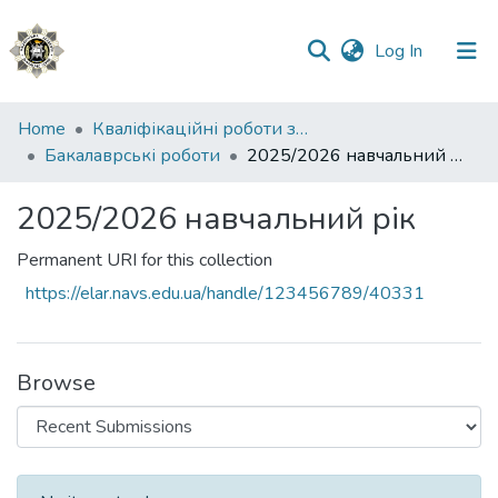
(current)
Log In
Communities
Home
Кваліфікаційні роботи здобувачів вищої освіти
&
Бакалаврські роботи
2025/2026 навчальний рік
Collections
2025/2026 навчальний рік
All of DSpace
Permanent URI for this collection
Statistics
https://elar.navs.edu.ua/handle/123456789/40331
Browse
Recent Submissions