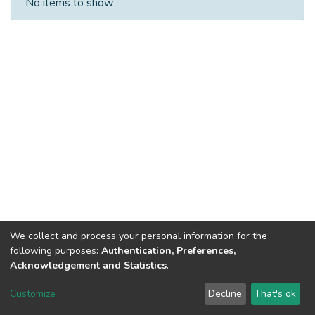
No items to show
We collect and process your personal information for the
following purposes:
Authentication, Preferences,
Acknowledgement and Statistics
.
DSpace software
copyright © 2002-2026
LYRASIS
Customize
Decline
That's ok
Cookie settings
Send Feedback