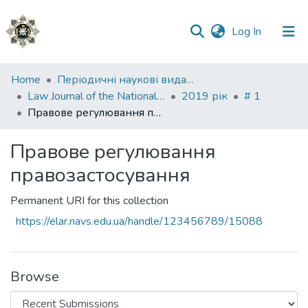
(current)
Log In
Communities
Home
Періодичні наукові видання НАВС
&
Law Journal of the National Academy of Internal Affairs
2019 рік
# 1
Collections
Правове регулювання правозастосування
All of DSpace
Правове регулювання
правозастосування
Statistics
Permanent URI for this collection
https://elar.navs.edu.ua/handle/123456789/15088
Browse