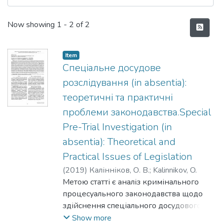
Recent Submissions
Now showing
1 - 2 of 2
Item
Спеціальне досудове
розслідування (in absentia):
теоретичні та практичні
проблеми законодавства.Special
Pre-Trial Investigation (in
absentia): Theoretical and
Practical Issues of Legislation
(
2019
)
Калінніков, О. В.
;
Kalinnikov, O.
Метою статті є аналіз кримінального
процесуального законодавства щодо
здійснення спеціального досудового
розслідування за кримінальним
Show more