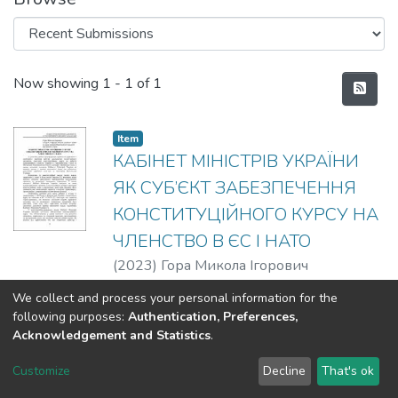
Recent Submissions
Now showing
1 - 1 of 1
Item
КАБІНЕТ МІНІСТРІВ УКРАЇНИ
ЯК СУБ’ЄКТ ЗАБЕЗПЕЧЕННЯ
КОНСТИТУЦІЙНОГО КУРСУ НА
ЧЛЕНСТВО В ЄС І НАТО
(
2023
)
Гора Микола Ігорович
We collect and process your personal information for the
following purposes:
Authentication, Preferences,
Acknowledgement and Statistics
.
DSpace software
copyright © 2002-2026
LYRASIS
Customize
Decline
That's ok
Cookie settings
Send Feedback