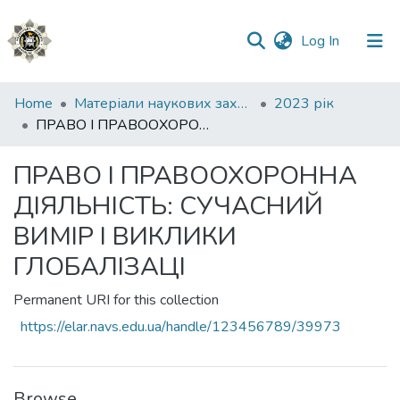
(current)
Log In
Communities
Home
Матеріали наукових заходів
2023 рік
&
ПРАВО І ПРАВООХОРОННА ДІЯЛЬНІСТЬ: СУЧАСНИЙ ВИМІР І ВИКЛИКИ ГЛОБАЛІЗАЦІ
Collections
ПРАВО І ПРАВООХОРОННА
All of DSpace
ДІЯЛЬНІСТЬ: СУЧАСНИЙ
Statistics
ВИМІР І ВИКЛИКИ
ГЛОБАЛІЗАЦІ
Permanent URI for this collection
https://elar.navs.edu.ua/handle/123456789/39973
Browse