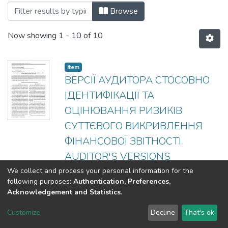
Browsing #10 by Title
Browse
Now showing
1 - 10 of 10
Item
ВЕРСІЇ АУДИТОРА СТОСОВНО
ІДЕНТИФІКАЦІЇ ТА
ОЦІНЮВАННЯ РИЗИКІВ
СУТТЄВОГО ВИКРИВЛЕННЯ
ФІНАНСОВОЇ ЗВІТНОСТІ.
AUDITOR'S VERSIONS
REGARDING THE
We collect and process your personal information for the
following purposes:
Authentication, Preferences,
IDENTIFICATION AND
Acknowledgement and Statistics
.
ASSESSMENT OF RISKS OF
Customize
Decline
That's ok
FINANCIAL STATEMENTS'