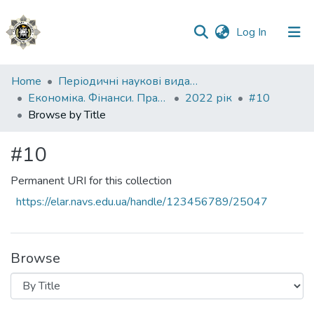
(current)
Log In
Communities
Home
Періодичні наукові видання НАВС
&
Економіка. Фінанси. Право.
2022 рік
#10
Collections
Browse by Title
All of DSpace
#10
Permanent URI for this collection
https://elar.navs.edu.ua/handle/123456789/25047
Browse