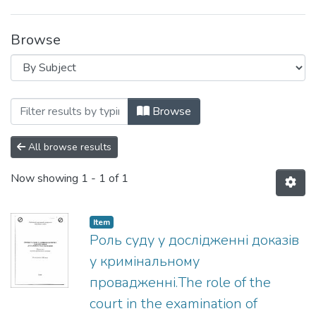
Browse
Browsing Праці Науково-дослідної лабо
Browse
All browse results
Now showing
1 - 1 of 1
Item
Роль суду у дослідженні доказів
у кримінальному
провадженні.The role of the
court in the examination of