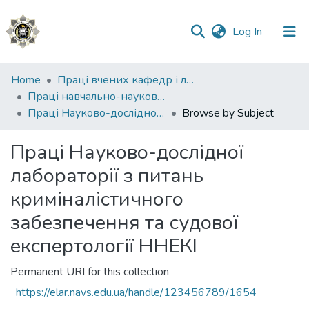
(current)
Log In
Communities
Home
Праці вчених кафедр і лабораторій
&
Праці навчально-наукового експертно-криміналістичного інституту (ННІ №2)
Collections
Праці Науково-дослідної лабораторії з питань криміналістичного забезпечення та судової експертології ННЕКІ
Browse by Subject
All of DSpace
Праці Науково-дослідної
лабораторії з питань
криміналістичного
забезпечення та судової
експертології ННЕКІ
Permanent URI for this collection
https://elar.navs.edu.ua/handle/123456789/1654