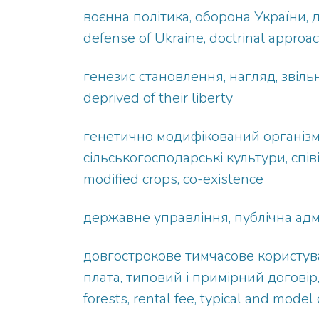
воєнна політика, оборона України, д
defense of Ukraine, doctrinal approach,
генезис становлення, нагляд, звільн
deprived of their liberty
генетично модифікований організм,
сільськогосподарські культури, співіс
modified crops, co-existence
державне управління, публічна адміні
довгострокове тимчасове користува
плата, типовий і примірний договір, 
forests, rental fee, typical and model