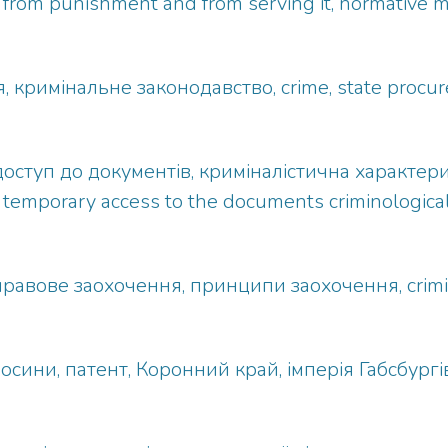
 from punishment and from serving it, normative 
, кримінальне законодавство, crime, state procure
оступ до документів, криміналістична характер
temporary access to the documents criminological c
авове заохочення, принципи заохочення, crimina
сини, патент, Коронний край, імперія Габсбургів, 