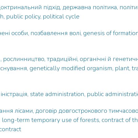
октринальний підхід, державна політика, політичн
 public policy, political cycle
ені особи, позбавлення волі, genesis of formatio
 рослинництво, традиційні, органічні й генетич
нування, genetically modified organism, plant, tra
страція, state administration, public administrat
ння лісами, договір довгострокового тимчасово
long-term temporary use of forests, contract of t
 contract