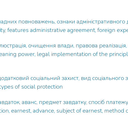
владних повноважень, ознаки адміністративного 
rity, features administrative agreement, foreign exp
юстрація, очищення влади, правова реалізація, ре
 cleaning power, legal implementation of the principl
додатковий соціальний захист, вид соціального з
 types of social protection
авдаток, аванс, предмет завдатку, спосіб платеж
ation, earnest, advance, subject of earnest, method 