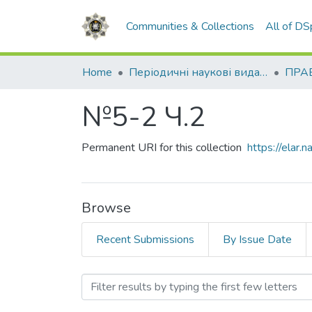
Communities & Collections
All of D
Home
Періодичні наукові видання НАВС
ПРАВ
№5-2 Ч.2
Permanent URI for this collection
https://elar
Browse
Recent Submissions
By Issue Date
Browsing №5-2 Ч.2 by Su