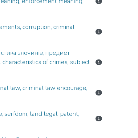
meaning, enforcement meaning,
1
ments, corruption, criminal
1
истика злочинів, предмет
haracteristics of crimes, subject
1
l law, criminal law encourage,
1
serfdom, land legal, patent,
1