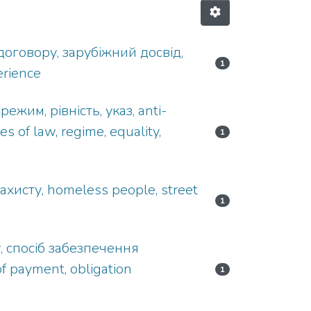
договору, зарубіжний досвід,
1
erience
жим, рівність, указ, anti-
es of law, regime, equality,
1
ахисту, homeless people, street
1
у, спосіб забезпечення
of payment, obligation
1