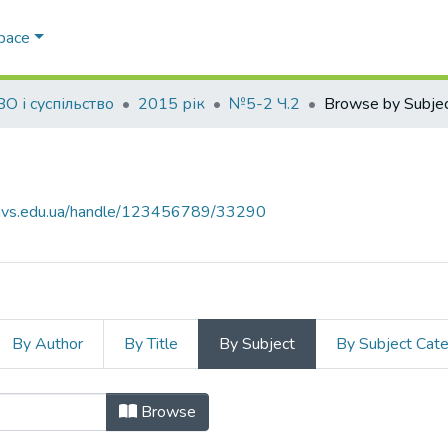
Space
О і суспільство
2015 рік
№5-2 Ч.2
Browse by Subje
.navs.edu.ua/handle/123456789/33290
By Author
By Title
By Subject
By Subject Cat
bject
Browse