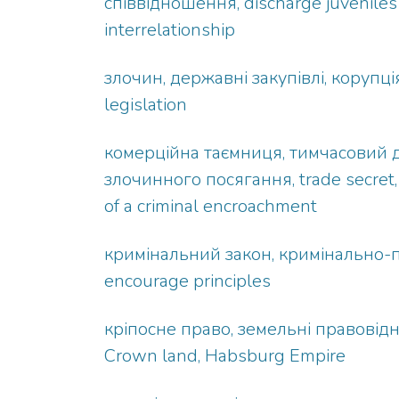
співвідношення, discharge juveniles
interrelationship
злочин, державні закупівлі, корупція
legislation
комерційна таємниця, тимчасовий д
злочинного посягання, trade secret, 
of a criminal encroachment
кримінальний закон, кримінально-пр
encourage principles
кріпосне право, земельні правовідно
Crown land, Habsburg Empire