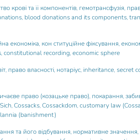
тво крові та її компонентів, гемотрансфузія, пр
nations, blood donations and its components, trans
йна економіка, кон ституційне фіксування, еконо
s, constitutional recording, economic sphere
, право власності, нотаріус, inheritance, secret c
звичаєве право (козацьке право), покарання, заб
ich, Cossacks, Cossackdom, customary law (Cossac
olannia (banishment)
рання та його відбування, нормативне значення,