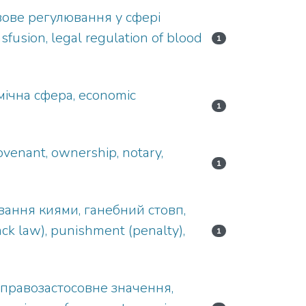
авове регулювання у сфері
fusion, legal regulation of blood
1
мічна сфера, economic
1
ovenant, ownership, notary,
1
ивання киями, ганебний стовп,
k law), punishment (penalty),
1
 правозастосовне значення,