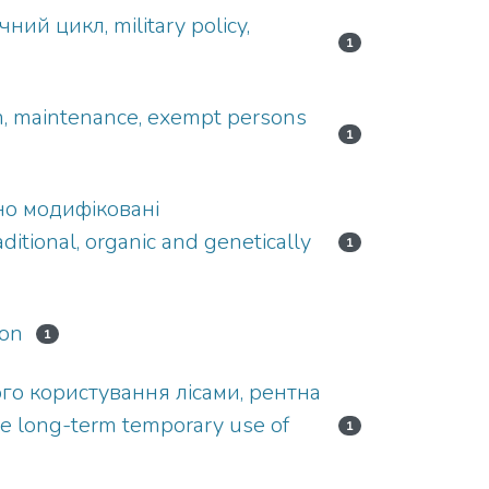
ий цикл, military policy,
1
n, maintenance, exempt persons
1
но модифіковані
ditional, organic and genetically
1
ion
1
го користування лісами, рентна
he long-term temporary use of
1