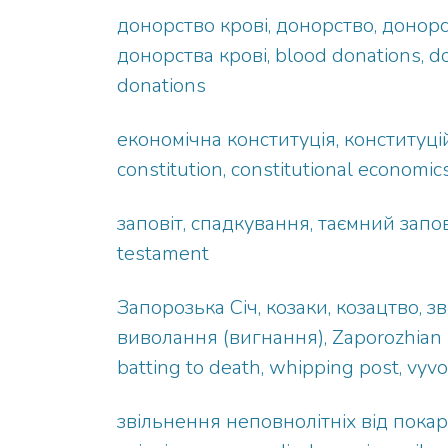
донорство крові, донорство, донорс
донорства крові, blood donations, do
donations
економічна конституція, конституці
constitution, constitutional economic
заповіт, спадкування, таємний заповіт
testament
Запорозька Січ, козаки, козацтво, 
виволання (вигнання), Zaporozhian S
batting to death, whipping post, vyv
звільнення неповнолітніх від пока