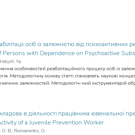
білітації осіб із залежністю від психоактивних р
 of Persons with Dependence on Psychoactive Sub
Halych, Ya.
вчення особливостей реабілітаційного процесу осіб із зале
гія. Методологічну основу статті становлять наукові конце
 хімічних залежностей. Методологіч-ний інструментарій об
б’єкта предмета дослідження. Розглянуто класифікацію пс
й і психічний стан. Схарактеризовано психологічні підхо
дних напрямів у психології та найбільш розроблених теорій
ання наркотичних речовин у системі реабілітації наркол
кладова в діяльності працівника ювенальної прев
 поведінки як форми девіацій. Розглянуто провідні психоло
tivity of a Juvenile Prevention Worker
док вживання нар-котичних речовин. Проаналізовано алг
О. В.
;
Romanenko, O.
бі-літації осіб, залежнихтвід психоактивних речовин. Визн