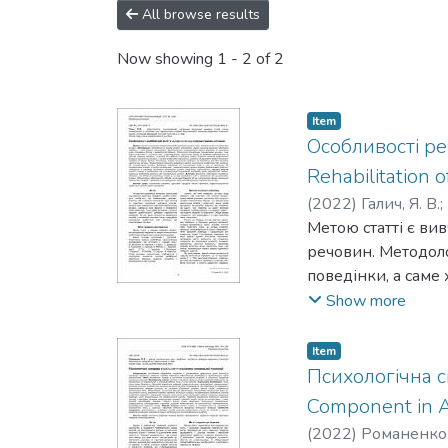
All browse results
Now showing
1 - 2 of 2
Item
Особливості реа
Rehabilitation
(
2022
)
Галич, Я. В.
;
Метою статті є ви
речовин. Методоло
поведінки, а саме
мети, специфіки о
Show more
вплив на фізич-ни
на підставі прові
Item
профілактики вжив
Психологічна с
моделі адиктивної
Component in Ac
виникають унаслі
(
2022
)
Романенко, 
психологічної реа