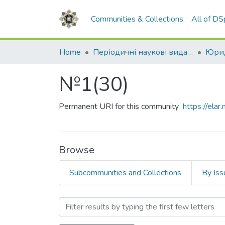
Communities & Collections
All of D
Home
Періодичні наукові видання НАВС
Юрид
№1(30)
Permanent URI for this community
https://el
Browse
Subcommunities and Collections
By Iss
Browsing №1(30) by Subjec