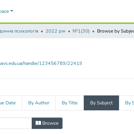
Space
ична психологія
2022 рік
№1(30)
Browse by Subje
ar.navs.edu.ua/handle/123456789/22419
ue Date
By Author
By Title
By Subject
By 
t "addictive behavior"
Browse