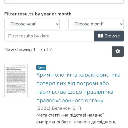
Browsing Протидія злочинності: пробле
Filter results by year or month
Browse
Now showing
1 - 7 of 7
Item
Кримінологічна характеристика
потерпілих від погрози або
насильства щодо працівника
правоохоронного органу
(
2021
)
Беленок, В. П.
Мета статті –на підставі наявної
емпіричної бази, а також досліджень