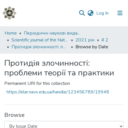
(current)
Log In
Communities
Home
Періодичні наукові видання НАВС
&
Scientific journal of the National Academy of Internal Affairs
2021 рік
# 2
Collections
Протидія злочинності: проблеми теорії та практики
Browse by Date
All of DSpace
Протидія злочинності:
проблеми теорії та практики
Permanent URI for this collection
https://elar.navs.edu.ua/handle/123456789/19948
Browse