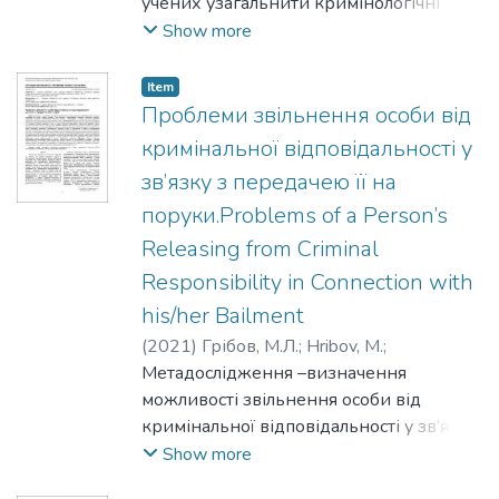
учених узагальнити кримінологічні
ознаки потерпілих від погроз або
Show more
насильства щодо працівника
правоохоронного органу.У статті
Item
використано комплекс наукових
Проблеми звільнення особи від
методів, а саме: термінологічний,
кримінальної відповідальності у
системно-структурний, формально-
зв’язку з передачею її на
логічний, порівняльно-правовий.
поруки.Problems of a Person’s
Теоретичне підґрунтя дослідження
становлять праці українських й
Releasing from Criminal
іноземних учених, положення
Responsibility in Connection with
Кримінального кодексу України, а
his/her Bailment
також практика його застосування.
(
2021
)
Грібов, М.Л.
;
Hribov, M.
;
Наукова новизнастатті полягає в тому,
Венедіктов, А.А.
Метадослідження –визначення
;
Venediktov, A.
;
що в ній: 1)схарактеризовано
Венедіктова, Ю.Є.
можливості звільнення особи від
;
Venediktova, Yu.
потерпілих від злочинів, передбачених
кримінальної відповідальності у зв’язку
ст.345 Кримінального кодексуУкраїни,
з передачею на поруки іншому суб’єкту,
Show more
за ознаками статі, віку, громадянства,
крім колективу підприємства, установи,
сімейного стану, відомостями про