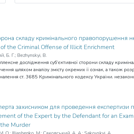
торона складу кримінального правопорушення н
of the Criminal Offense of Illicit Enrichment
, Б. Г.
;
Bezhynskyi, B.
мплексне дослідження суб’єктивної сторони складу кримі
чення шляхом аналізу змісту окремих її ознак, а також р
налення ст. 3685 Кримінального кодексу України. незако
 прямим умислом. Запропоновано інтелектуальний момент 
ати як психічне ставлення особи до власних діянь і наслід
нального правопорушення, що охоплює усвідомлення трьох 
свідомлюючи суспільну небезпечність власних дій, набуває 
перта захисником для проведення експертизи пі
у (усвідомлення суб’єктом свого правового статусу, важливо
ement of the Expert by the Defendant for an Exam
 влади або органах місцевого самоврядування, і функцій, я
f the Murder
безпечного діяння, що залежать від часу, способу, місця, о
М. О.
;
Illiashenko, M.
;
Саковський, А. А.
;
Sakovskyi, A.