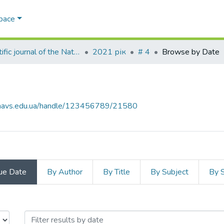
Space
Scientific journal of the National Academy of Internal Affairs
2021 рік
# 4
Browse by Date
ar.navs.edu.ua/handle/123456789/21580
ue Date
By Author
By Title
By Subject
By 
e