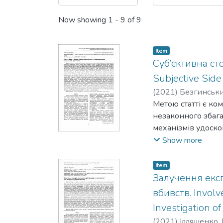
Now showing
1 - 9 of 9
Item
Суб’єктивна с
Subjective Side 
(
2021
)
Безгинський
Метою статті є ко
незаконного збага
механізмів удоско
здійснено лише з
Show more
збагачення визнач
зазначеного кримі
Item
діяння (винний, у
Залучення екс
соціального статус
вбивств. Involv
органах державної
Investigation o
ознак суспільно не
(
2021
)
Ілляшенко, 