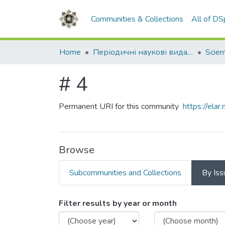
Communities & Collections
All of D
Home
Періодичні наукові видання НАВС
# 4
Permanent URI for this community
https://el
Browse
Subcommunities and Collections
By Iss
Browsing # 4 by Issue Dat
Filter results by year or month