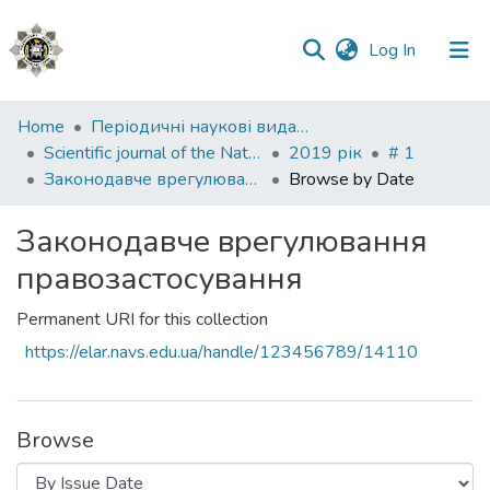
(current)
Log In
Communities
Home
Періодичні наукові видання НАВС
&
Scientific journal of the National Academy of Internal Affairs
2019 рік
# 1
Collections
Законодавче врегулювання правозастосування
Browse by Date
All of DSpace
Законодавче врегулювання
правозастосування
Permanent URI for this collection
https://elar.navs.edu.ua/handle/123456789/14110
Browse