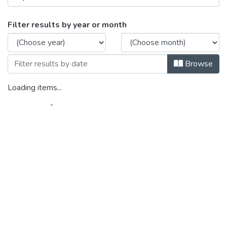
Browsing Законодавче врегулювання п
Filter results by year or month
Browse
Loading items...