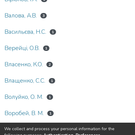
Валова, А.В.
3
Васильєва, Н.С.
1
Верейці, О.В.
1
Власенко, К.О.
2
Влащенко, С.С.
1
Волуйко, О. М.
1
Воробей, В. М.
1
We collect and process your personal information for the
(current)
«
1
2
3
4
5
...
9
»