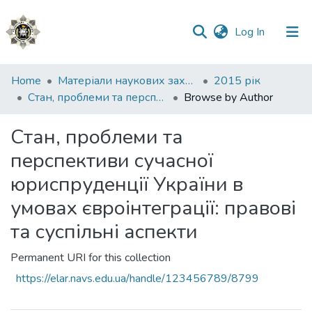
(current)
Log In
Communities
Home
Матеріали наукових заходів
2015 рік
&
Стан, проблеми та перспективи сучасної юриспруденції України в умовах євроінтеграції: правові та суспільні аспекти
Browse by Author
Collections
Стан, проблеми та
All of DSpace
перспективи сучасної
юриспруденції України в
умовах євроінтеграції: правові
та суспільні аспекти
Permanent URI for this collection
https://elar.navs.edu.ua/handle/123456789/8799