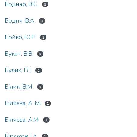
Боднар, В.Є.
1
Бодня, В.А.
1
Бойко, Ю.Р.
1
Букач, В.В.
1
Булик, І.Л.
1
Білик, В.М.
1
Біляєва, А. М.
1
Біляєва, А.М.
1
Бірюков, І.А.
1