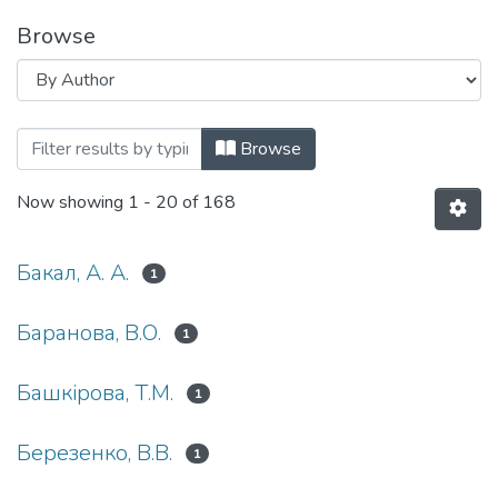
Browse
Browsing Стан, проблеми та перспектив
Browse
Now showing
1 - 20 of 168
Бакал, А. А.
1
Баранова, В.О.
1
Башкірова, Т.М.
1
Березенко, В.В.
1