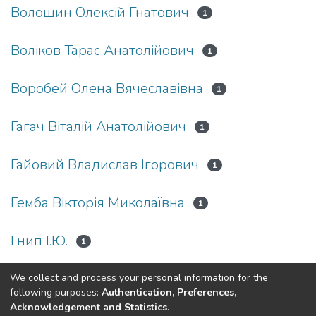
Волошин Олексій Гнатович
1
Воліков Тарас Анатолійович
1
Воробей Олена Вячеславівна
1
Гагач Віталій Анатолійович
1
Гайовий Владислав Ігорович
1
Гемба Вікторія Миколаївна
1
Гнип І.Ю.
1
We collect and process your personal information for the
(current)
«
1
2
3
4
5
...
8
»
following purposes:
Authentication, Preferences,
Acknowledgement and Statistics
.