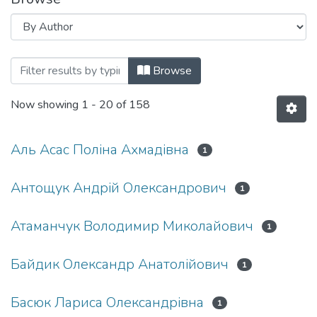
Browsing АКТУАЛЬНІ ПИТАННЯ КРИМ
Browse
Now showing
1 - 20 of 158
Аль Асас Поліна Ахмадівна
1
Антощук Андрій Олександрович
1
Атаманчук Володимир Миколайович
1
Байдик Олександр Анатолійович
1
Басюк Лариса Олександрівна
1