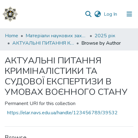
(current)
Log In
Communities
Home
Матеріали наукових заходів
2025 рік
&
АКТУАЛЬНІ ПИТАННЯ КРИМІНАЛІСТИКИ ТА СУДОВОЇ ЕКСПЕРТИЗИ В УМОВАХ ВОЄННОГО СТАНУ
Browse by Author
Collections
АКТУАЛЬНІ ПИТАННЯ
All of DSpace
КРИМІНАЛІСТИКИ ТА
СУДОВОЇ ЕКСПЕРТИЗИ В
УМОВАХ ВОЄННОГО СТАНУ
Permanent URI for this collection
https://elar.navs.edu.ua/handle/123456789/39532
Browse