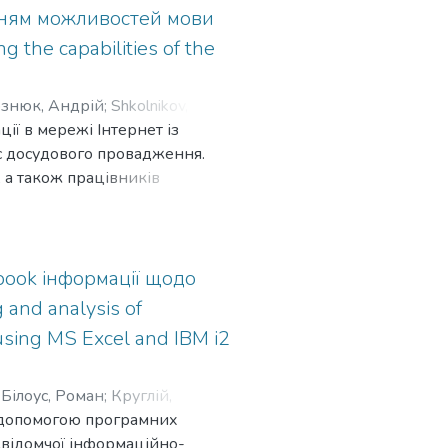
них технологій здійснення
анням можливостей мови
 the capabilities of the
знюк, Андрій
;
Shkolnikov,
ії в мережі Інтернет із
ас досудового провадження.
 а також працівників
оказової інформації в мережі
ebook інформації щодо
and analysis of
using MS Excel and IBM i2
;
Білоус, Роман
;
Круглій,
за допомогою програмних
oman
;
Tikhonov, Serhii
;
Kruhlii,
іжвідомчої інформаційно-