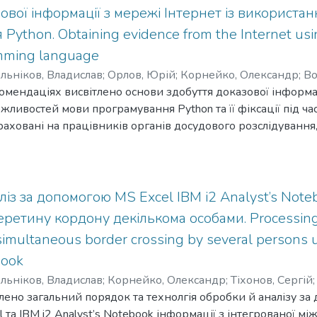
рганів України й призначений для опанування ними сучас
ової інформації з мережі Інтернет із використ
лізу.
ython. Obtaining evidence from the Internet using
mming language
льніков, Владислав
;
Орлов, Юрій
;
Корнейко, Олександр
;
Во
мендаціях висвітлено основи здобуття доказової інформац
i
;
Korneiko, Oleksandr
;
Vozniuk, Andrii
ливостей мови програмування Python та її фіксації під ч
аховані на працівників органів досудового розслідування,
еративних підрозділів, які долучені до процесів здобуття д
ліз за допомогою MS Excel IBM i2 Analyst’s Not
ретину кордону декількома особами. Processing 
simultaneous border crossing by several persons 
book
льніков, Владислав
;
Корнейко, Олександр
;
Тіхонов, Сергій
тлено загальний порядок та технолгія обробки й аналізу 
 Дмитро
;
Shkolnikov, Vladyslav
;
Korneiko, Oleksandr
;
Bilous, R
 та IBM i2 Analyst’s Notebook інформації з інтегрованої м
 Dmytro