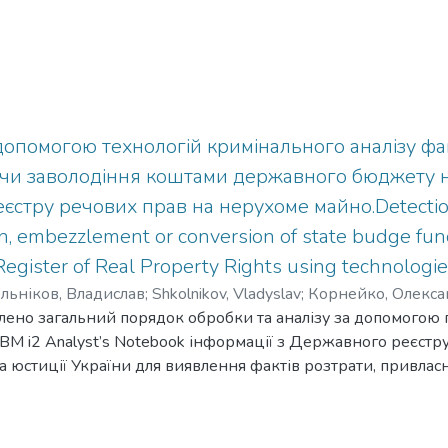
опомогою технологій кримінального аналізу фак
чи заволодіння коштами державного бюджету на
стру речових прав на нерухоме майно.Detection
n, embezzlement or conversion of state budge fund
Register of Real Property Rights using technologie
льніков, Владислав
;
Shkolnikov, Vladyslav
;
Корнейко, Олекс
тлено загальний порядок обробки та аналізу за допомогою
khonov, Serhii
;
Білоус, Роман
;
Bilous, Roman
;
Круглій, Дмитро
;
 IBM i2 Analyst’s Notebook інформації з Державного реєст
, Dmytro
а юстиції України для виявлення фактів розтрати, привла
ту під час купівлі-продажу об’єктів нерухомого майна д
аний на працівників аналітичних підрозділів Національної 