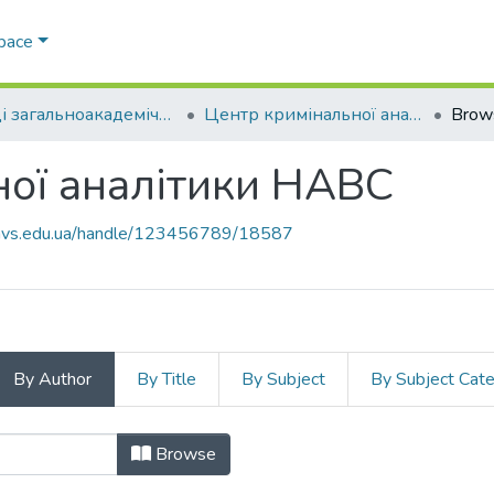
Space
Праці загальноакадемічних кафедр
Центр кримінальної аналітики НАВС
Brow
ної аналітики НАВС
.navs.edu.ua/handle/123456789/18587
By Author
By Title
By Subject
By Subject Cat
ьної аналітики НАВС by Author "
Browse