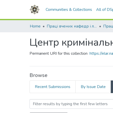
Communities & Collections
All of D
Home
Праці вчених кафедр і лабораторій
Центр криміналь
Permanent URI for this collection
https://elar
Browse
Recent Submissions
By Issue Date
Browsing Центр кримінал