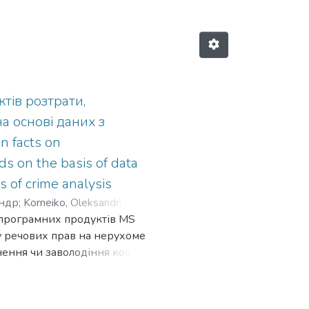
тів розтрати,
 основі даних з
 facts on
s on the basis of data
s of crime analysis
андр
;
Korneiko, Oleksandr
;
 програмних продуктів MS
Kruhlii, Dmytro
;
Овсянюк,
ру речових прав на нерухоме
снення чи заволодіння коштами
ержавними органами та
поліції та інших