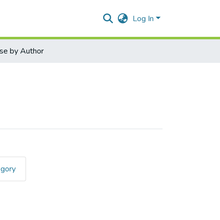
Log In
se by Author
egory
Корнейко, Олександр"