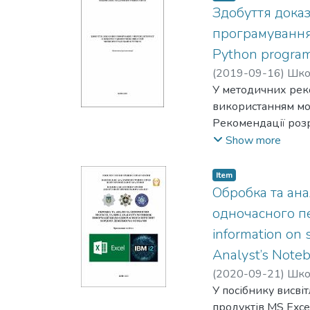
правоохоронних о
Здобуття доказ
кримінального ана
програмування P
Python progra
(
2019-09-16
)
Шко
Vladyslav
У методичних реко
;
Orlov, Yuri
використанням мож
Рекомендації розр
кіберполіції та оп
Show more
Інтернет.
Item
Обробка та ана
одночасного пе
information on 
Analyst’s Note
(
2020-09-21
)
Шко
Дмитро
У посібнику висві
;
Овсянюк,
Dmytro
продуктів MS Excel
;
Ovsianiuk,