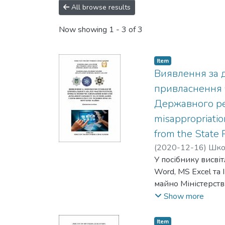
All browse results
Now showing
1 - 3 of 3
Item
Виявлення за д
привласнення 
Державного реє
misappropriatio
from the State 
(
2020-12-16
)
Шко
Тіхонов, Сергій
У посібнику висві
;
Ti
Дмитро
Word, MS Excel та
;
Ovsianiuk
майно Міністерств
державного бюдже
Show more
установами.
Посібник розрахов
Item