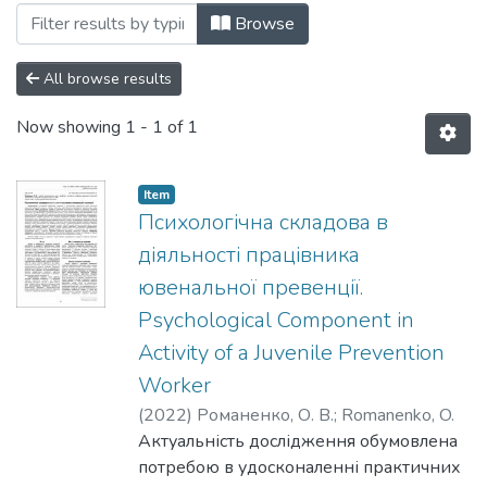
Browsing №1(30) by Author "Romanenko
Browse
All browse results
Now showing
1 - 1 of 1
Item
Психологічна складова в
діяльності працівника
ювенальної превенції.
Psychological Component in
Activity of a Juvenile Prevention
Worker
(
2022
)
Романенко, О. В.
;
Romanenko, O.
Актуальність дослідження обумовлена
потребою в удосконаленні практичних