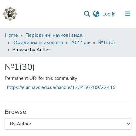
(current)
Log In
Communities
Home
Періодичні наукові видання НАВС
&
Юридична психологія
2022 рік
№1(30)
Collections
Browse by Author
All of DSpace
№1(30)
Permanent URI for this community
https://elar.navs.edu.ua/handle/123456789/22419
Browse