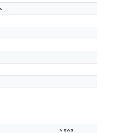
s
views