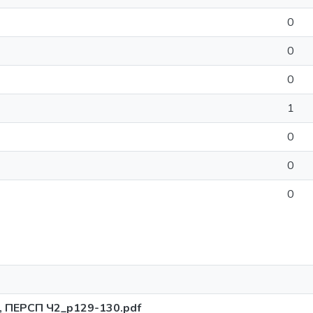
0
0
0
1
0
0
0
ПЕРСП Ч2_p129-130.pdf