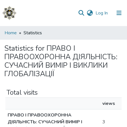
(current)
Log In
Communities
Home
Statistics
&
Collections
Statistics for ПРАВО І
ПРАВООХОРОННА ДІЯЛЬНІСТЬ:
All of DSpace
СУЧАСНИЙ ВИМІР І ВИКЛИКИ
ГЛОБАЛІЗАЦІЇ
Total visits
views
ПРАВО І ПРАВООХОРОННА
ДІЯЛЬНІСТЬ: СУЧАСНИЙ ВИМІР І
3